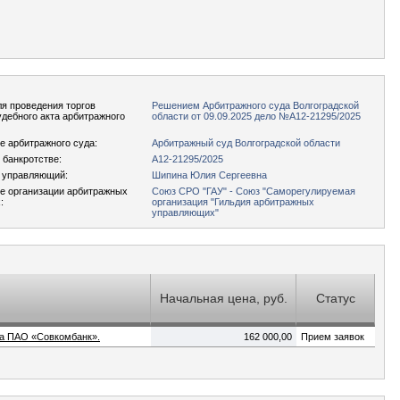
я проведения торгов
Решением Арбитражного суда Волгоградской
удебного акта арбитражного
области от 09.09.2025 дело №А12-21295/2025
 арбитражного суда:
Арбитражный суд Волгоградской области
 банкротстве:
А12-21295/2025
 управляющий:
Шипина Юлия Сергеевна
е организации арбитражных
Союз СРО "ГАУ" - Союз "Саморегулируемая
:
организация "Гильдия арбитражных
управляющих"
Начальная цена, руб.
Статус
га ПАО «Совкомбанк».
162 000,00
Прием заявок