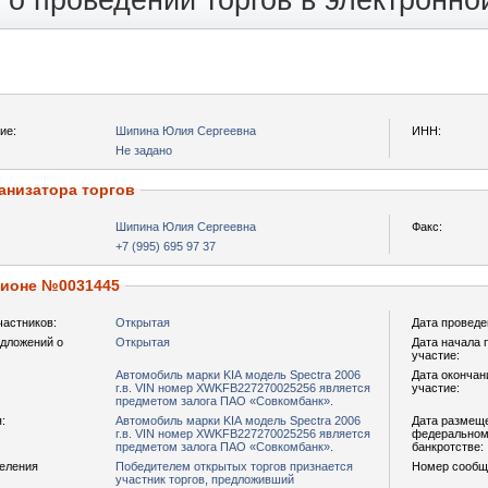
о проведении торгов в электронн
ие:
Шипина Юлия Сергеевна
ИНН:
Не задано
анизатора торгов
Шипина Юлия Сергеевна
Факс:
+7 (995) 695 97 37
ционе №0031445
частников:
Открытая
Дата проведе
дложений о
Открытая
Дата начала 
участие:
Автомобиль марки KIA модель Spectra 2006
Дата окончан
г.в. VIN номер XWKFB227270025256 является
участие:
предметом залога ПАО «Совкомбанк».
:
Автомобиль марки KIA модель Spectra 2006
Дата размещ
г.в. VIN номер XWKFB227270025256 является
федеральном 
предметом залога ПАО «Совкомбанк».
банкротстве:
деления
Победителем открытых торгов признается
Номер сообщ
участник торгов, предложивший