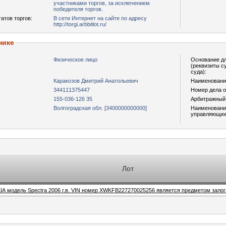
участниками торгов, за исключением
победителя торгов.
атов торгов:
В сети Интернет на сайте по адресу
http://torgi.arbbitlot.ru/
нике
Физическое лицо
Основание дл
(реквизиты с
суда):
Каракозов Дмитрий Анатольевич
Наименование
344111375447
Номер дела о
155-036-126 35
Арбитражный
Волгоградская обл. [3400000000000]
Наименовани
управляющих
Лот
IA модель Spectra 2006 г.в. VIN номер XWKFB227270025256 является предметом зало