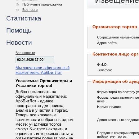
Извещение 
Публичные предложения
Все торги
Статистика
Организатор торгов
Помощь
Сокращенное наименован
Новости
Адрес сайта:
Все новости
Контактное лицо орг
02.04.2026 17:00
Ф.И.О.:
Мы запустили официальный
Телефон:
маркетплейс АрбБитЛот
Уважаемые Организаторы и
Информация об аук
Участники торгов!
Добро пожаловать на
Форма торга по составу у
официальный маркетплейс
Форма представления пре
АрбБитЛот - единое
цене:
пространство для поиска,
Наименование:
анализа и участия в торгах.
Теперь все ключевые
возможности собраны в одном
Дополнительные сведения
месте: участники торгов
смогут быстрее находить и
Порядок и критерии опре
оценивать интересные лоты, а
победителя торгов:
организаторы получат больше