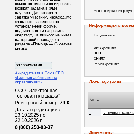
самостоятельно инициировать
возврат задатка в ряде
Место подведения результ
случаев. Для возврата
задатка участнику необходимо
заполнить заявление по
Информация о долж
установленной форме,
подписать его и направить
оператору из личного кабинета
Тип должника:
на торговой площадке в
разделе «Помощь — Обратная
ФИО должника:
связь».
ИНН:
СНИЛС:
Регион должника:
23.10.2025 10:00
Аккредитация в Союз СРО
«Гильдия арбитражных
Лоты аукциона
управляющих»
ООО "Электронная
торговая площадка"
№
▲
Реестровый номер:
79-К
Дата аккредитации с
1
Автомобиль марки K
23.10.2025 по
22.10.2026 г.
8 (800) 250-93-37
Документы