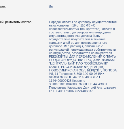
рги:
Да
ей, реквизиты счетов:
Порядок оплаты по договору осуществляется
на основании п.19 ст.110 ФЗ «О
несостоятельности» (банкротстве): оплата в
соответствии с договором купли-продажи
имущества должника должна быть
осуществлена покупателем в течение
тридцати дней со дня подписания этого
договора. Все расходы, связанные с
регистрацией перехода права собственности
на имущество, возлагаются на покупателя.
РЕКВИЗИТЫ ДЛЯ ПЕРЕЧИСЛЕНИЯ ОПЛАТЫ
ПО ДОГОВОРУ КУПЛИ-ПРОДАЖИ: ФИЛИАЛ
"ЦЕНТРАЛЬНЫЙ" ПАО "СОВКОМБАНК"
633011, РОССИЙСКАЯ ФЕДЕРАЦИЯ,
НОВОСИБИРСКАЯ ОБЛ, БЕРДСК Г, ПОПОВА
УЛ, 11 Телефон: 8-800-100-00-06 БИК
045004763 ИНН 4401116480 ОГРН
1144400000425 Корр/счет
30101810150040000763 КПП 544543001
Получатель Каракозов Дмитрий Анатольевич
СЧЕТ 40817810650224408837