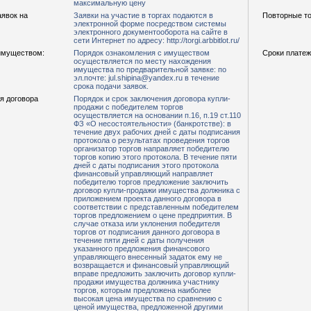
максимальную цену
аявок на
Заявки на участие в торгах подаются в
Повторные то
электронной форме посредством системы
электронного документооборота на сайте в
сети Интернет по адресу: http://torgi.arbbitlot.ru/
имуществом:
Порядок ознакомления с имуществом
Сроки платеж
осуществляется по месту нахождения
имущества по предварительной заявке: по
эл.почте: jul.shipina@yandex.ru в течение
срока подачи заявок.
я договора
Порядок и срок заключения договора купли-
продажи с победителем торгов
осуществляется на основании п.16, п.19 ст.110
ФЗ «О несостоятельности» (банкротстве): в
течение двух рабочих дней с даты подписания
протокола о результатах проведения торгов
организатор торгов направляет победителю
торгов копию этого протокола. В течение пяти
дней с даты подписания этого протокола
финансовый управляющий направляет
победителю торгов предложение заключить
договор купли-продажи имущества должника с
приложением проекта данного договора в
соответствии с представленным победителем
торгов предложением о цене предприятия. В
случае отказа или уклонения победителя
торгов от подписания данного договора в
течение пяти дней с даты получения
указанного предложения финансового
управляющего внесенный задаток ему не
возвращается и финансовый управляющий
вправе предложить заключить договор купли-
продажи имущества должника участнику
торгов, которым предложена наиболее
высокая цена имущества по сравнению с
ценой имущества, предложенной другими