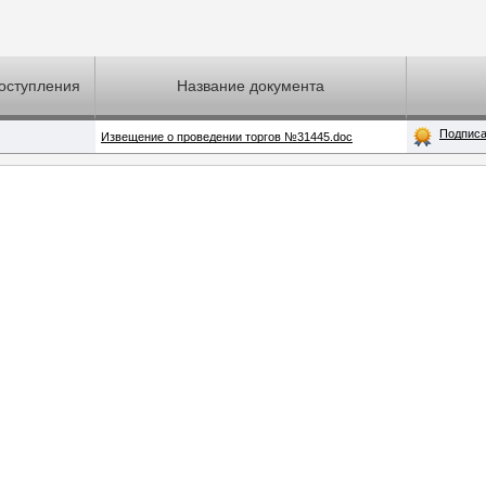
оступления
Название документа
Подпис
Извещение о проведении торгов №31445.doc