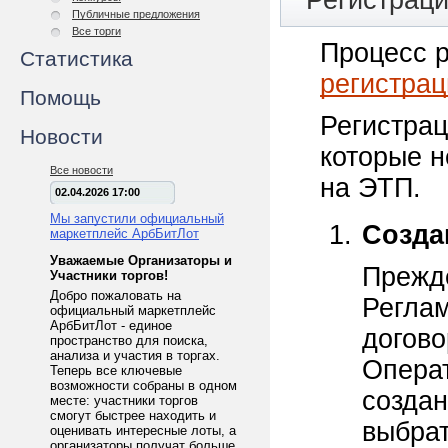
Регистрац
Публичные предложения
Все торги
Процесс р
Статистика
регистрац
Помощь
Регистрац
Новости
которые н
Все новости
на ЭТП.
02.04.2026 17:00
Мы запустили официальный
Созда
маркетплейс АрбБитЛот
Уважаемые Организаторы и
Прежде
Участники торгов!
Добро пожаловать на
Реглам
официальный маркетплейс
АрбБитЛот - единое
догово
пространство для поиска,
анализа и участия в торгах.
Операт
Теперь все ключевые
возможности собраны в одном
создан
месте: участники торгов
смогут быстрее находить и
выбрат
оценивать интересные лоты, а
организаторы получат больше