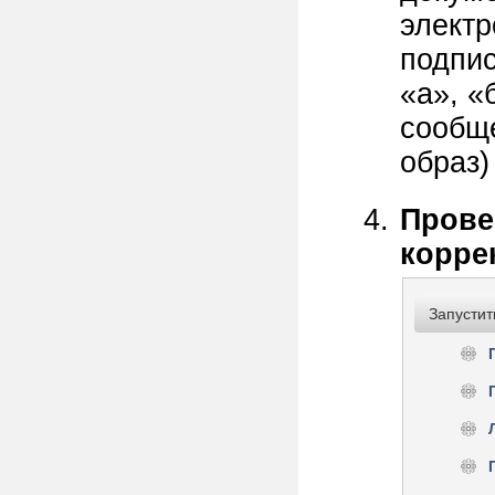
электр
подпис
«а», «
сообще
образ)
Прове
корре