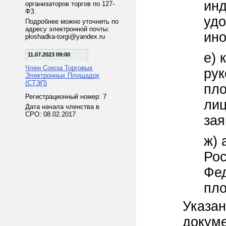
инд
организаторов торгов по 127-
ФЗ.
удо
Подробнее можно уточнить по
адресу электронной почты:
ино
ploshadka-torgi@yandex.ru
е) 
11.07.2023 09:00
Член Союза Торговых
рук
Электронных Площадок
(СТЭП)
пло
Регистрационный номер: 7
лиц
Дата начала членства в
СРО: 08.02.2017
зая
ж) 
Рос
Фед
пл
Указа
докум