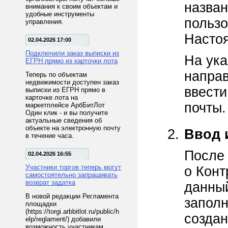
назван
внимания к своим объектам и
удобные инструменты
пользо
управления.
Настоя
02.04.2026 17:00
Подключили заказ выписки из
На ука
ЕГРН прямо из карточки лота
напра
Теперь по объектам
недвижимости доступен заказ
ввести
выписки из ЕГРН прямо в
карточке лота на
почты.
маркетплейсе АрбБитЛот
Один клик - и вы получите
актуальные сведения об
объекте на электронную почту
Ввод 
в течение часа.
После
02.04.2026 16:55
Участники торгов теперь могут
о Конт
самостоятельно запрашивать
возврат задатка
данный
В новой редакции Регламента
заполн
площадки
(https://torgi.arbbitlot.ru/public/h
создан
elp/reglament/) добавили
возможность участникам