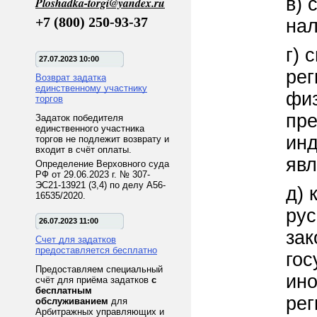
в) 
Ploshadka-torgi@yandex.ru
+7 (800) 250-93-37
нал
г) 
27.07.2023 10:00
рег
Возврат задатка
единственному участнику
фи
торгов
пре
Задаток победителя
единственного участника
инд
торгов не подлежит возврату и
входит в счёт оплаты.
яв
Определение Верховного суда
РФ от 29.06.2023 г. № 307-
ЭС21-13921 (3,4) по делу А56-
д) 
16535/2020.
рус
26.07.2023 11:00
зак
Счет для задатков
предоставляется бесплатно
гос
Предоставляем специальный
ино
счёт для приёма задатков
с
бесплатным
рег
обслуживанием
для
Арбитражных управляющих и