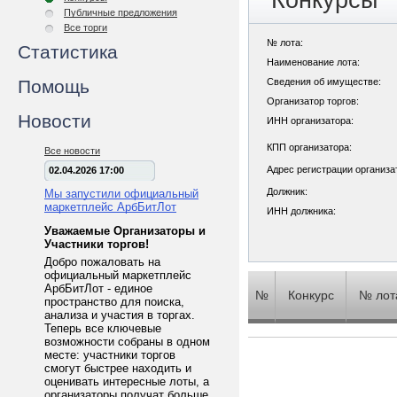
Конкурсы
Публичные предложения
Все торги
№ лота:
Статистика
Наименование лота:
Помощь
Сведения об имуществе:
Организатор торгов:
Новости
ИНН организатора:
КПП организатора:
Все новости
Адрес регистрации организа
02.04.2026 17:00
Должник:
Мы запустили официальный
маркетплейс АрбБитЛот
ИНН должника:
Уважаемые Организаторы и
Участники торгов!
Добро пожаловать на
официальный маркетплейс
АрбБитЛот - единое
№
Конкурс
№ лот
пространство для поиска,
анализа и участия в торгах.
Теперь все ключевые
возможности собраны в одном
месте: участники торгов
смогут быстрее находить и
оценивать интересные лоты, а
организаторы получат больше