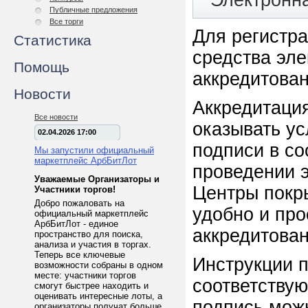
Электронн
Публичные предложения
Все торги
Для регистр
Статистика
средства эле
Помощь
аккредитова
Новости
Аккредитаци
Все новости
оказывать ус
02.04.2026 17:00
подписи в с
Мы запустили официальный
маркетплейс АрбБитЛот
проведении 
Уважаемые Организаторы и
Центры покры
Участники торгов!
Добро пожаловать на
удобно и пр
официальный маркетплейс
АрбБитЛот - единое
аккредитова
пространство для поиска,
анализа и участия в торгах.
Теперь все ключевые
Инструкции п
возможности собраны в одном
месте: участники торгов
соответству
смогут быстрее находить и
оценивать интересные лоты, а
подпись можн
организаторы получат больше