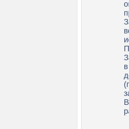
о
п
З
в
и
П
З
в
д
(
з
В
р