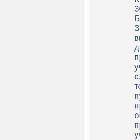
3
Б
З
в
д
п
у
с
т
п
п
о
п
у