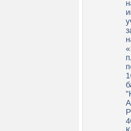
н
и
у
з
н
«
п
п
1
б
"
А
Р
4
К