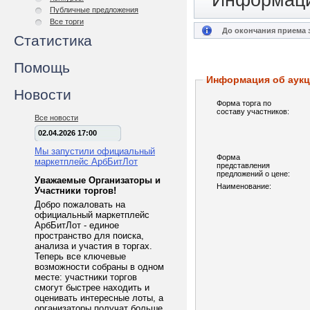
Информаци
Публичные предложения
Все торги
До окончания приема з
Статистика
Помощь
Информация об аук
Новости
Форма торга по
составу участников:
Все новости
02.04.2026 17:00
Мы запустили официальный
Форма
маркетплейс АрбБитЛот
представления
предложений о цене:
Уважаемые Организаторы и
Наименование:
Участники торгов!
Добро пожаловать на
официальный маркетплейс
АрбБитЛот - единое
пространство для поиска,
анализа и участия в торгах.
Теперь все ключевые
возможности собраны в одном
месте: участники торгов
смогут быстрее находить и
оценивать интересные лоты, а
организаторы получат больше