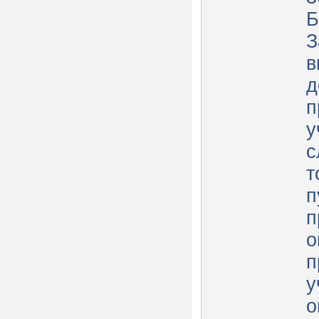
Б
З
в
д
п
у
с
т
п
п
о
п
у
о