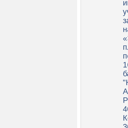
и
у
з
н
«
п
п
1
б
"
А
Р
4
К
3