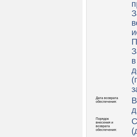
п
З
в
и
П
З
в
д
(
з
Дата возврата
В
обеспечения:
д
Порядок
С
внесения и
возврата
(
обеспечения: