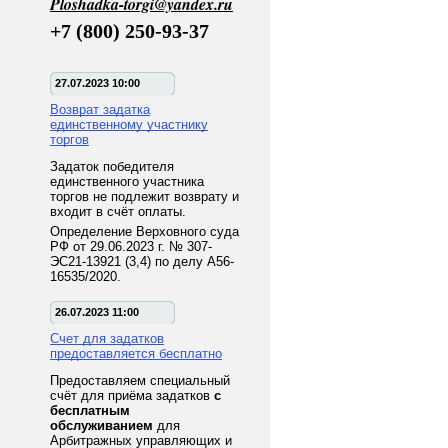
Ploshadka-torgi@yandex.ru
+7 (800) 250-93-37
27.07.2023 10:00
Возврат задатка
единственному участнику
торгов
Задаток победителя
единственного участника
торгов не подлежит возврату и
входит в счёт оплаты.
Определение Верховного суда
РФ от 29.06.2023 г. № 307-
ЭС21-13921 (3,4) по делу А56-
16535/2020.
26.07.2023 11:00
Счет для задатков
предоставляется бесплатно
Предоставляем специальный
счёт для приёма задатков
с
бесплатным
обслуживанием
для
Арбитражных управляющих и