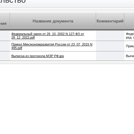
ельство
Название документа
Комментарий
ния
Федеральный закон от 26_10_2002 N 127-ФЗ от
Феде
28_12_2022.pdf
ред. 
Приказ Минэкономразвития России от 23_07_2015 N
Прик
495.pdf
Выписка из протокола МЭР РФ.jpg
Выпи