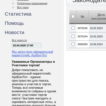
Законодат
Публичные предложения
Все торги
Статистика
Дата
№
поступле
Помощь
0070245
10.02.2023
Новости
0070244
10.02.2023
Все новости
0000094
10.09.2014
02.04.2026 17:00
Мы запустили официальный
маркетплейс АрбБитЛот
Уважаемые Организаторы и
Участники торгов!
Добро пожаловать на
официальный маркетплейс
АрбБитЛот - единое
пространство для поиска,
анализа и участия в торгах.
Теперь все ключевые
возможности собраны в одном
месте: участники торгов
смогут быстрее находить и
оценивать интересные лоты, а
организаторы получат больше