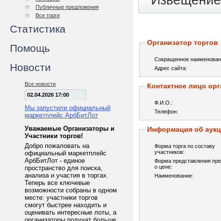
Извещение 
Публичные предложения
Все торги
Статистика
Организатор торгов
Помощь
Сокращенное наименован
Новости
Адрес сайта:
Все новости
Контактное лицо орг
02.04.2026 17:00
Ф.И.О.:
Мы запустили официальный
Телефон:
маркетплейс АрбБитЛот
Уважаемые Организаторы и
Информация об аук
Участники торгов!
Добро пожаловать на
Форма торга по составу
участников:
официальный маркетплейс
АрбБитЛот - единое
Форма представления пр
о цене:
пространство для поиска,
анализа и участия в торгах.
Наименование:
Теперь все ключевые
возможности собраны в одном
месте: участники торгов
смогут быстрее находить и
оценивать интересные лоты, а
организаторы получат больше