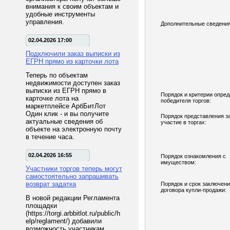
внимания к своим объектам и
удобные инструменты
управления.
Дополнительные сведения
02.04.2026 17:00
Подключили заказ выписки из
ЕГРН прямо из карточки лота
Теперь по объектам
недвижимости доступен заказ
выписки из ЕГРН прямо в
Порядок и критерии опре
карточке лота на
победителя торгов:
маркетплейсе АрбБитЛот
Один клик - и вы получите
Порядок представления з
актуальные сведения об
участие в торгах:
объекте на электронную почту
в течение часа.
02.04.2026 16:55
Порядок ознакомления с
имуществом:
Участники торгов теперь могут
самостоятельно запрашивать
возврат задатка
Порядок и срок заключен
договора купли-продажи:
В новой редакции Регламента
площадки
(https://torgi.arbbitlot.ru/public/h
elp/reglament/) добавили
возможность участникам