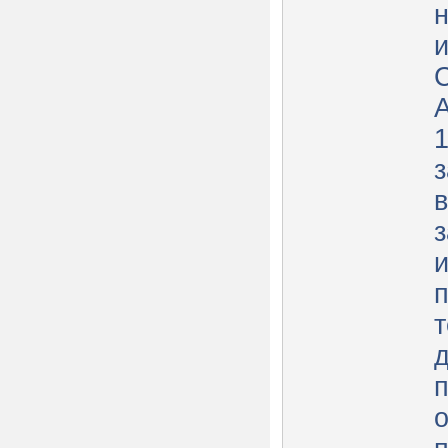
н
з
з
п
т
д
о