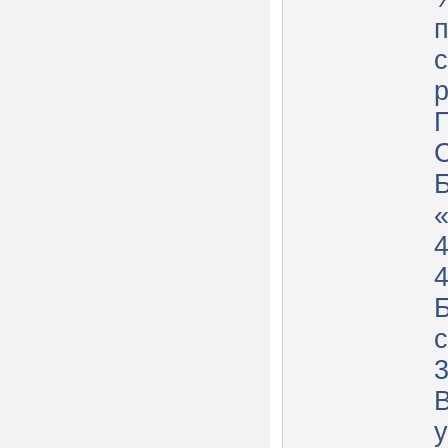
р
с
у