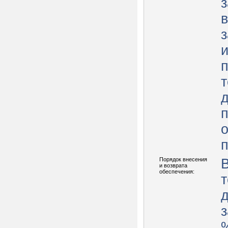
з
з
п
т
д
о
п
Порядок внесения
В
и возврата
обеспечения:
т
з