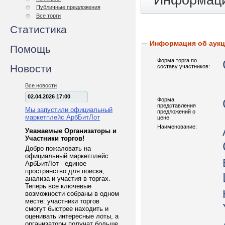
Информаци
Публичные предложения
Все торги
Статистика
Информация об аук
Помощь
Форма торга по
Новости
составу участников:
Все новости
02.04.2026 17:00
Форма
представления
Мы запустили официальный
предложений о
маркетплейс АрбБитЛот
цене:
Наименование:
Уважаемые Организаторы и
Участники торгов!
Добро пожаловать на
официальный маркетплейс
АрбБитЛот - единое
пространство для поиска,
анализа и участия в торгах.
Теперь все ключевые
возможности собраны в одном
месте: участники торгов
смогут быстрее находить и
оценивать интересные лоты, а
организаторы получат больше