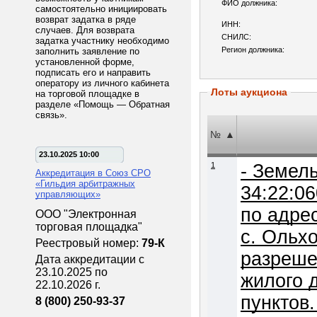
ФИО должника:
самостоятельно инициировать
возврат задатка в ряде
ИНН:
случаев. Для возврата
СНИЛС:
задатка участнику необходимо
Регион должника:
заполнить заявление по
установленной форме,
подписать его и направить
оператору из личного кабинета
Лоты аукциона
на торговой площадке в
разделе «Помощь — Обратная
связь».
№
▲
23.10.2025 10:00
1
- Земел
Аккредитация в Союз СРО
«Гильдия арбитражных
34:22:0
управляющих»
по адре
ООО "Электронная
торговая площадка"
с. Ольхо
Реестровый номер:
79-К
разреше
Дата аккредитации с
23.10.2025 по
жилого 
22.10.2026 г.
пунктов. - Незавершенный строительством жилой д
8 (800) 250-93-37