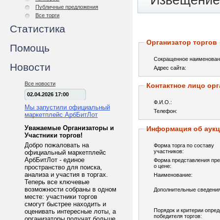
Извещение 
Публичные предложения
Все торги
Статистика
Организатор торгов
Помощь
Сокращенное наименован
Новости
Адрес сайта:
Все новости
Контактное лицо орг
02.04.2026 17:00
Ф.И.О.:
Мы запустили официальный
Телефон:
маркетплейс АрбБитЛот
Уважаемые Организаторы и
Информация об аук
Участники торгов!
Добро пожаловать на
Форма торга по составу
участников:
официальный маркетплейс
АрбБитЛот - единое
Форма представления пр
о цене:
пространство для поиска,
анализа и участия в торгах.
Наименование:
Теперь все ключевые
возможности собраны в одном
Дополнительные сведения
месте: участники торгов
смогут быстрее находить и
Порядок и критерии опре
оценивать интересные лоты, а
победителя торгов:
организаторы получат больше