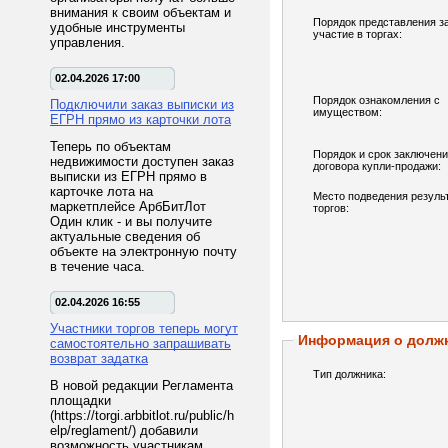
внимания к своим объектам и
Порядок представления з
удобные инструменты
участие в торгах:
управления.
02.04.2026 17:00
Порядок ознакомления с
Подключили заказ выписки из
имуществом:
ЕГРН прямо из карточки лота
Теперь по объектам
Порядок и срок заключен
недвижимости доступен заказ
договора купли-продажи:
выписки из ЕГРН прямо в
карточке лота на
Место подведения резуль
маркетплейсе АрбБитЛот
торгов:
Один клик - и вы получите
актуальные сведения об
объекте на электронную почту
в течение часа.
02.04.2026 16:55
Участники торгов теперь могут
Информация о долж
самостоятельно запрашивать
возврат задатка
Тип должника:
В новой редакции Регламента
площадки
(https://torgi.arbbitlot.ru/public/h
elp/reglament/) добавили
возможность участникам