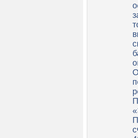
о
з
т
вно
с
б
о
О
п
р
П
«
П
с