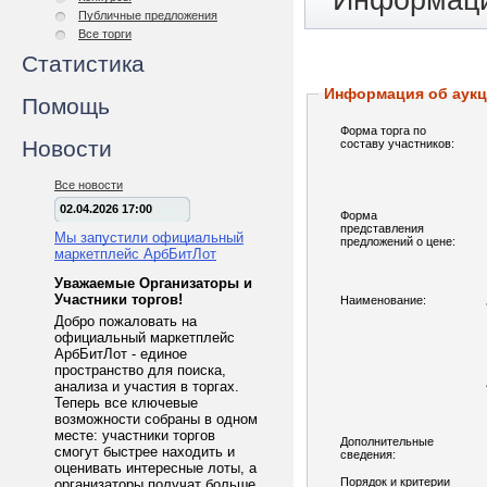
Информаци
Публичные предложения
Все торги
Статистика
Информация об аук
Помощь
Форма торга по
Новости
составу участников:
Все новости
02.04.2026 17:00
Форма
представления
Мы запустили официальный
предложений о цене:
маркетплейс АрбБитЛот
Уважаемые Организаторы и
Участники торгов!
Наименование:
Добро пожаловать на
официальный маркетплейс
АрбБитЛот - единое
пространство для поиска,
анализа и участия в торгах.
Теперь все ключевые
возможности собраны в одном
месте: участники торгов
Дополнительные
смогут быстрее находить и
сведения:
оценивать интересные лоты, а
Порядок и критерии
организаторы получат больше