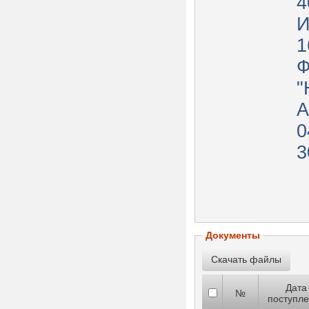
4
И
1
"
А
0
3
Документы
Дата
№
поступл