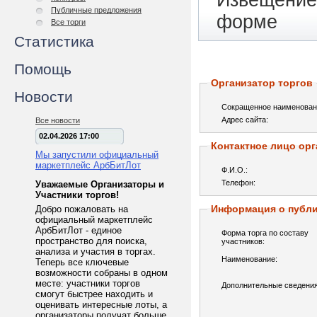
Извещение 
Публичные предложения
форме
Все торги
Статистика
Помощь
Организатор торгов
Новости
Сокращенное наименован
Адрес сайта:
Все новости
02.04.2026 17:00
Контактное лицо орг
Мы запустили официальный
маркетплейс АрбБитЛот
Ф.И.О.:
Телефон:
Уважаемые Организаторы и
Участники торгов!
Информация о публ
Добро пожаловать на
официальный маркетплейс
АрбБитЛот - единое
Форма торга по составу
пространство для поиска,
участников:
анализа и участия в торгах.
Наименование:
Теперь все ключевые
возможности собраны в одном
месте: участники торгов
Дополнительные сведения
смогут быстрее находить и
оценивать интересные лоты, а
организаторы получат больше