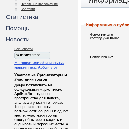
Информаци
Публичные предложения
Все торги
Статистика
Информация о публ
Помощь
Форма торга по
Новости
составу участников:
Все новости
02.04.2026 17:00
Наименование:
Мы запустили официальный
маркетплейс АрбБитЛот
Уважаемые Организаторы и
Участники торгов!
Добро пожаловать на
официальный маркетплейс
АрбБитЛот - единое
пространство для поиска,
анализа и участия в торгах.
Теперь все ключевые
возможности собраны в одном
месте: участники торгов
смогут быстрее находить и
оценивать интересные лоты, а
организаторы получат больше