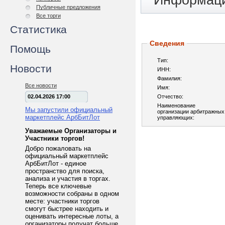
Информаци
Публичные предложения
Все торги
Статистика
Сведения
Помощь
Тип:
Новости
ИНН:
Фамилия:
Все новости
Имя:
02.04.2026 17:00
Отчество:
Наименование
Мы запустили официальный
организации арбитражных
маркетплейс АрбБитЛот
управляющих:
Уважаемые Организаторы и
Участники торгов!
Добро пожаловать на
официальный маркетплейс
АрбБитЛот - единое
пространство для поиска,
анализа и участия в торгах.
Теперь все ключевые
возможности собраны в одном
месте: участники торгов
смогут быстрее находить и
оценивать интересные лоты, а
организаторы получат больше