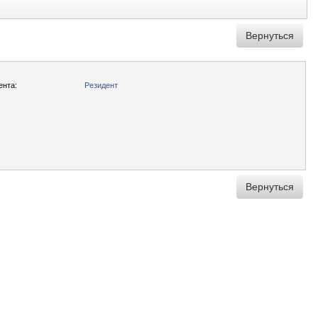
ента:
Резидент