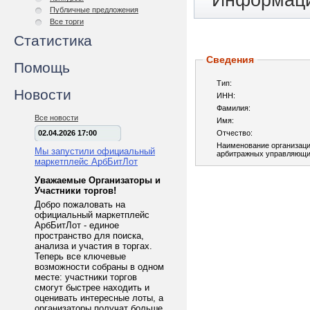
Информаци
Публичные предложения
Все торги
Статистика
Сведения
Помощь
Тип:
Новости
ИНН:
Фамилия:
Все новости
Имя:
02.04.2026 17:00
Отчество:
Наименование организац
Мы запустили официальный
арбитражных управляющи
маркетплейс АрбБитЛот
Уважаемые Организаторы и
Участники торгов!
Добро пожаловать на
официальный маркетплейс
АрбБитЛот - единое
пространство для поиска,
анализа и участия в торгах.
Теперь все ключевые
возможности собраны в одном
месте: участники торгов
смогут быстрее находить и
оценивать интересные лоты, а
организаторы получат больше