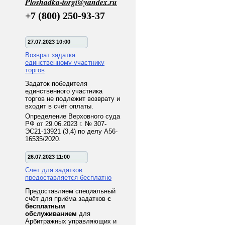
Ploshadka-torgi@yandex.ru
+7 (800) 250-93-37
27.07.2023 10:00
Возврат задатка
единственному участнику
торгов
Задаток победителя
единственного участника
торгов не подлежит возврату и
входит в счёт оплаты.
Определение Верховного суда
РФ от 29.06.2023 г. № 307-
ЭС21-13921 (3,4) по делу А56-
16535/2020.
26.07.2023 11:00
Счет для задатков
предоставляется бесплатно
Предоставляем специальный
счёт для приёма задатков
с
бесплатным
обслуживанием
для
Арбитражных управляющих и