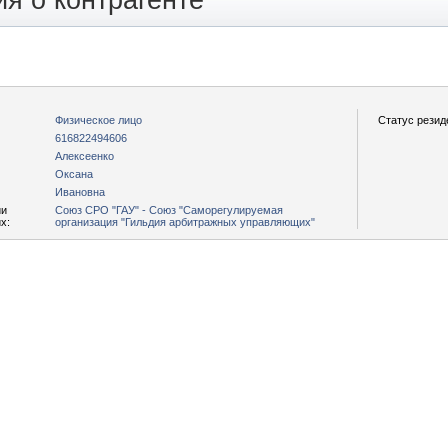
я о контрагенте
Физическое лицо
Статус резид
616822494606
Алексеенко
Оксана
Ивановна
ии
Союз СРО "ГАУ" - Союз "Саморегулируемая
х:
организация "Гильдия арбитражных управляющих"