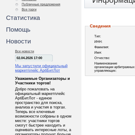
Информаци
Публичные предложения
Все торги
Статистика
Сведения
Помощь
Тип:
Новости
ИНН:
Фамилия:
Все новости
Имя:
02.04.2026 17:00
Отчество:
Наименование
Мы запустили официальный
организации арбитражных
маркетплейс АрбБитЛот
управляющих:
Уважаемые Организаторы и
Участники торгов!
Добро пожаловать на
официальный маркетплейс
АрбБитЛот - единое
пространство для поиска,
анализа и участия в торгах.
Теперь все ключевые
возможности собраны в одном
месте: участники торгов
смогут быстрее находить и
оценивать интересные лоты, а
организаторы получат больше