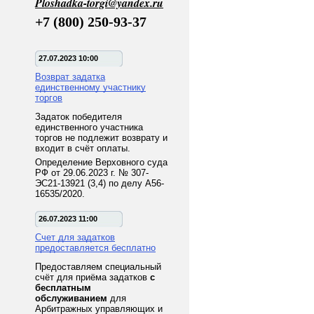
Ploshadka-torgi@yandex.ru
+7 (800) 250-93-37
27.07.2023 10:00
Возврат задатка
единственному участнику
торгов
Задаток победителя
единственного участника
торгов не подлежит возврату и
входит в счёт оплаты.
Определение Верховного суда
РФ от 29.06.2023 г. № 307-
ЭС21-13921 (3,4) по делу А56-
16535/2020.
26.07.2023 11:00
Счет для задатков
предоставляется бесплатно
Предоставляем специальный
счёт для приёма задатков
с
бесплатным
обслуживанием
для
Арбитражных управляющих и