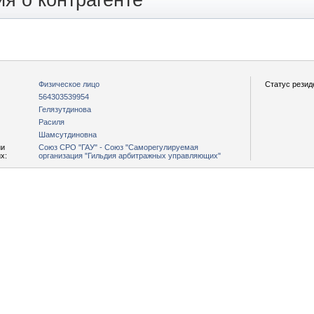
я о контрагенте
Физическое лицо
Статус резид
564303539954
Гелязутдинова
Расиля
Шамсутдиновна
ии
Союз СРО "ГАУ" - Союз "Саморегулируемая
х:
организация "Гильдия арбитражных управляющих"