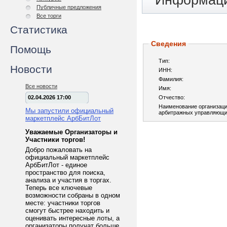
Информаци
Публичные предложения
Все торги
Статистика
Сведения
Помощь
Тип:
Новости
ИНН:
Фамилия:
Все новости
Имя:
02.04.2026 17:00
Отчество:
Наименование организац
Мы запустили официальный
арбитражных управляющи
маркетплейс АрбБитЛот
Уважаемые Организаторы и
Участники торгов!
Добро пожаловать на
официальный маркетплейс
АрбБитЛот - единое
пространство для поиска,
анализа и участия в торгах.
Теперь все ключевые
возможности собраны в одном
месте: участники торгов
смогут быстрее находить и
оценивать интересные лоты, а
организаторы получат больше