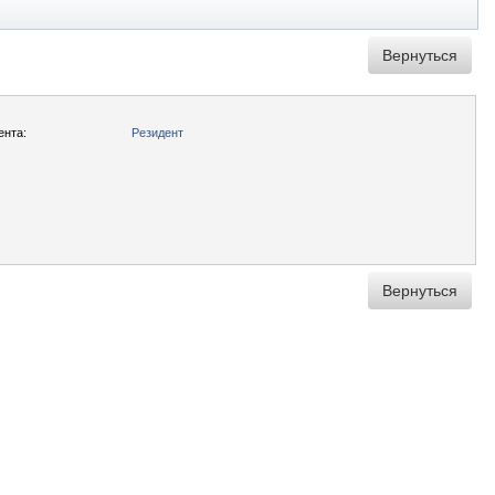
ента:
Резидент