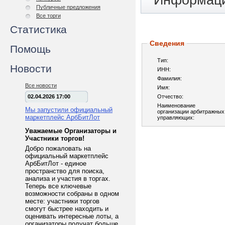
Информаци
Публичные предложения
Все торги
Статистика
Сведения
Помощь
Тип:
Новости
ИНН:
Фамилия:
Все новости
Имя:
02.04.2026 17:00
Отчество:
Наименование
Мы запустили официальный
организации арбитражных
маркетплейс АрбБитЛот
управляющих:
Уважаемые Организаторы и
Участники торгов!
Добро пожаловать на
официальный маркетплейс
АрбБитЛот - единое
пространство для поиска,
анализа и участия в торгах.
Теперь все ключевые
возможности собраны в одном
месте: участники торгов
смогут быстрее находить и
оценивать интересные лоты, а
организаторы получат больше