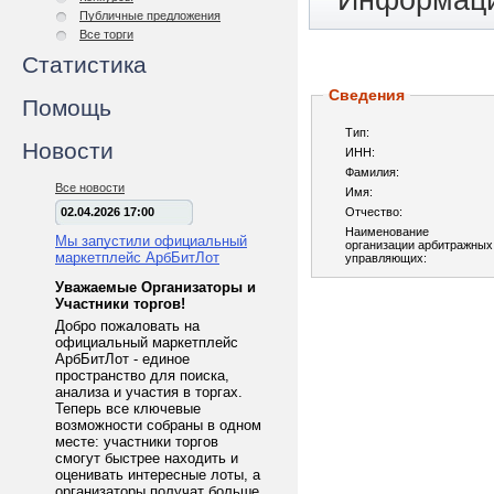
Информаци
Публичные предложения
Все торги
Статистика
Сведения
Помощь
Тип:
Новости
ИНН:
Фамилия:
Все новости
Имя:
02.04.2026 17:00
Отчество:
Наименование
Мы запустили официальный
организации арбитражных
маркетплейс АрбБитЛот
управляющих:
Уважаемые Организаторы и
Участники торгов!
Добро пожаловать на
официальный маркетплейс
АрбБитЛот - единое
пространство для поиска,
анализа и участия в торгах.
Теперь все ключевые
возможности собраны в одном
месте: участники торгов
смогут быстрее находить и
оценивать интересные лоты, а
организаторы получат больше