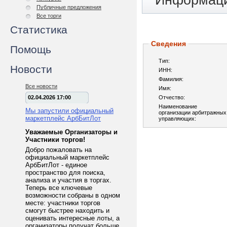
Информаци
Публичные предложения
Все торги
Статистика
Сведения
Помощь
Тип:
Новости
ИНН:
Фамилия:
Все новости
Имя:
02.04.2026 17:00
Отчество:
Наименование
Мы запустили официальный
организации арбитражных
маркетплейс АрбБитЛот
управляющих:
Уважаемые Организаторы и
Участники торгов!
Добро пожаловать на
официальный маркетплейс
АрбБитЛот - единое
пространство для поиска,
анализа и участия в торгах.
Теперь все ключевые
возможности собраны в одном
месте: участники торгов
смогут быстрее находить и
оценивать интересные лоты, а
организаторы получат больше