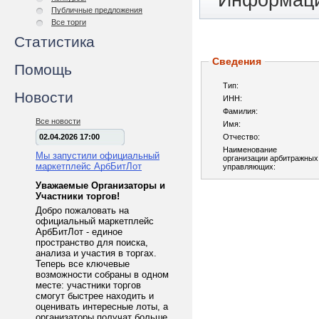
Информаци
Публичные предложения
Все торги
Статистика
Сведения
Помощь
Тип:
Новости
ИНН:
Фамилия:
Все новости
Имя:
02.04.2026 17:00
Отчество:
Наименование
Мы запустили официальный
организации арбитражных
маркетплейс АрбБитЛот
управляющих:
Уважаемые Организаторы и
Участники торгов!
Добро пожаловать на
официальный маркетплейс
АрбБитЛот - единое
пространство для поиска,
анализа и участия в торгах.
Теперь все ключевые
возможности собраны в одном
месте: участники торгов
смогут быстрее находить и
оценивать интересные лоты, а
организаторы получат больше