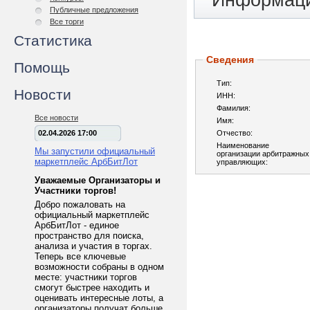
Информаци
Публичные предложения
Все торги
Статистика
Сведения
Помощь
Тип:
Новости
ИНН:
Фамилия:
Все новости
Имя:
02.04.2026 17:00
Отчество:
Наименование
Мы запустили официальный
организации арбитражных
маркетплейс АрбБитЛот
управляющих:
Уважаемые Организаторы и
Участники торгов!
Добро пожаловать на
официальный маркетплейс
АрбБитЛот - единое
пространство для поиска,
анализа и участия в торгах.
Теперь все ключевые
возможности собраны в одном
месте: участники торгов
смогут быстрее находить и
оценивать интересные лоты, а
организаторы получат больше