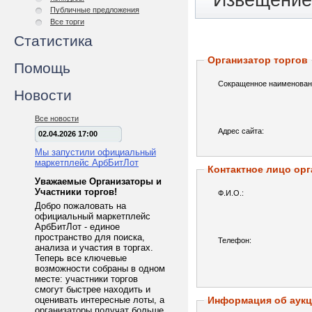
Извещение 
Публичные предложения
Все торги
Статистика
Организатор торгов
Помощь
Сокращенное наименован
Новости
Все новости
Адрес сайта:
02.04.2026 17:00
Мы запустили официальный
маркетплейс АрбБитЛот
Контактное лицо орг
Уважаемые Организаторы и
Участники торгов!
Ф.И.О.:
Добро пожаловать на
официальный маркетплейс
АрбБитЛот - единое
пространство для поиска,
Телефон:
анализа и участия в торгах.
Теперь все ключевые
возможности собраны в одном
месте: участники торгов
смогут быстрее находить и
оценивать интересные лоты, а
Информация об аук
организаторы получат больше