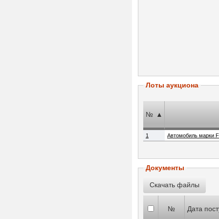
Лоты аукциона
№
▲
1
Автомобиль марки F
Документы
№
Дата пос