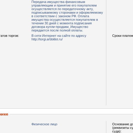
Передача имущества финансовым
управляющим и принятие его покупателем
осуществляется по передаточному акту,
подписываемому сторонами и оформляемому
в соответствии с законом РФ. Оплата
имущества осуществляется покупателем в
течении 30 дней с момента подписания
договора купли-продажи. Имущество
передается после полной оплаты.
атов торгов:
В сети Интернет на сайте по адресу
Сроки платеж
http://torgi.arbbitlot.ru/
нике
Физическое лицо
Основание дл
(реквизиты с
суда):