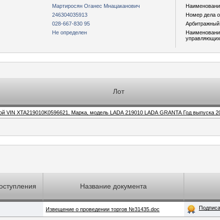
Мартиросян Оганес Мнацаканович
Наименование
246304035913
Номер дела о
028-667-830 95
Арбитражный
Не определен
Наименовани
управляющих
Лот
ой VIN XTA219010K0596621, Марка, модель LADA 219010 LADA GRANTA Год выпуска 20
оступления
Название документа
Подпис
Извещение о проведении торгов №31435.doc