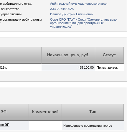
 арбитражного суда:
Арбитражный суд Красноярского края
 банкротстве:
А33-22744/2025
 управляющий:
Иванов Дмитрий Евгеньевич
е организации арбитражных
Союз СРО "ГАУ" - Союз "Саморегулируемая
:
организация "Гильдия арбитражных
управляющих"
Начальная цена, руб.
Статус
19 г.
485 100,00
Прием заявок
ЭП
Комментарий
Тип
ано ЭП
Извещение о проведении торгов