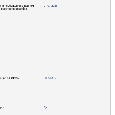
ения сообщения в Едином
07.07.2026
реестре сведений о
ения в ЕФРСБ:
23651335
рги:
Да