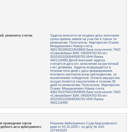
ей, реквизиты счетов:
Задаток вносится не позднее даты окончания
срока приема заявок на участие в торгах по
реквизитам: Получатель: Мартиросян Оганес
Мнацаканович Номер счета:
40817810050224549600 Банк получателя: ПАО
«Совкомбанк» БИК: 045004763 К/счет:
30101810150040000763 ИНН Банка:
4401116480 Датой внесения задатка
считается дата его зачисления на расчетный
счет должника. Задаток возвращается в
течении пяти дней с даты формирования
итогового протокола всем претендентам, за
исключением победителя. Оплата имущества
осуществляется покупателем в течении 30
дней по реквизитам: Получатель: Мартиросян
Оганес Мнацаканович Номер счета:
40817810750224549599 Банк получателя: ПАО
«Совкомбанк» БИК: 045004763 К/счет:
30101810150040000763 ИНН Банка:
4401116480
я проведения торгов
Решение Арбитражного Суда Красноярского
удебного акта арбитражного
края от 03.10.2025 г. по делу № А33-
22744/2025