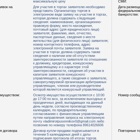
максимальную цену
СМИ:
аявок на
Для участия в торгах заявителю необходимо
Дата размещ
представить Организатору торгов в
федеральном 
электронном виде заявку на участие в торгах,
банкротстве:
которая должна содержать следующие
сведения: наименование, организационно-
правовую форму, место нахождения,
почтовый адрес (для юридического лица)
заявителя; фамилию, имя, отчество,
паспортные данные, сведения о месте
жительства (для физического лица) заявителя;
номер контактного телефона, адрес
электронной почты заявителя. Заявка на
участие в торгах должна содержать также
сведения о наличии или об отсутствии
заинтересованности заявителя по отношению
к должнику, кредиторам, конкурсному
управляющему и о характере этой
заинтересованности, сведения об участии в
капитале заявителя конкурсного
управляющего, а также сведения о заявителе,
саморегулируемой организации арбитражных
управляющих, членом или руководителем
которой является конкурсный управляющий.
имуществом:
Осмотр имущества осуществляется с 10:00
Номер сообщ
до 17:00 по мск, за исключением выходных и
праздничных дней, выпадающих на данный
день недели, согласно производственному
календарю, по предварительному
согласованию с финансовым управляющим
путем направления запроса на электронную
почту vladimirotpusennikov0@gmail.​com либо
позвонив по номеру телефона 89614026606
я договора
Договор купли-продажи подписывается в
Повторные то
течении 5 календарных дней с даты
подписания протокола об итогах торгов.