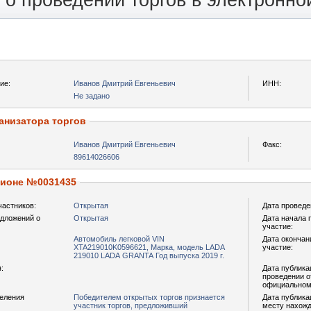
о проведении торгов в электронн
ие:
Иванов Дмитрий Евгеньевич
ИНН:
Не задано
анизатора торгов
Иванов Дмитрий Евгеньевич
Факс:
89614026606
ционе №0031435
частников:
Открытая
Дата проведе
дложений о
Открытая
Дата начала 
участие:
Автомобиль легковой VIN
Дата окончан
XTA219010K0596621, Марка, модель LADA
участие:
219010 LADA GRANTA Год выпуска 2019 г.
:
Дата публика
проведении о
официальном
деления
Победителем открытых торгов признается
Дата публика
участник торгов, предложивший
месту нахожд