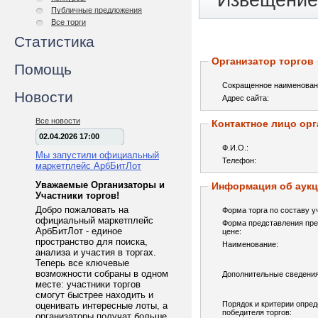
Извещение 
Публичные предложения
Все торги
Статистика
Организатор торгов
Помощь
Сокращенное наименован
Новости
Адрес сайта:
Все новости
Контактное лицо орг
02.04.2026 17:00
Ф.И.О.:
Мы запустили официальный
Телефон:
маркетплейс АрбБитЛот
Уважаемые Организаторы и
Информация об аук
Участники торгов!
Добро пожаловать на
Форма торга по составу у
официальный маркетплейс
Форма представления пре
АрбБитЛот - единое
цене:
пространство для поиска,
Наименование:
анализа и участия в торгах.
Теперь все ключевые
возможности собраны в одном
Дополнительные сведения
месте: участники торгов
смогут быстрее находить и
Порядок и критерии опре
оценивать интересные лоты, а
победителя торгов:
организаторы получат больше