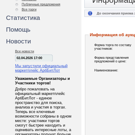
Информаци
Публичные предложения
Все торги
До окончания приема з
Статистика
Помощь
Информация об аук
Новости
Форма торга по составу
участников:
Все новости
Форма представления
02.04.2026 17:00
предложений о цене:
Мы запустили официальный
маркетплейс АрбБитЛот
Наименование:
Уважаемые Организаторы и
Участники торгов!
Добро пожаловать на
официальный маркетплейс
АрбБитЛот - единое
пространство для поиска,
анализа и участия в торгах.
Теперь все ключевые
возможности собраны в одном
месте: участники торгов
смогут быстрее находить и
оценивать интересные лоты, а
организаторы получат больше