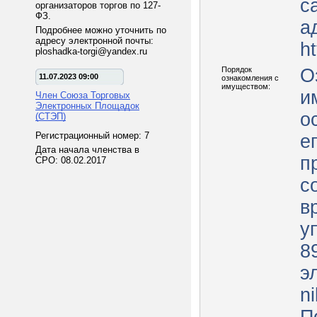
с
организаторов торгов по 127-
ФЗ.
а
Подробнее можно уточнить по
адресу электронной почты:
ht
ploshadka-torgi@yandex.ru
Порядок
О
11.07.2023 09:00
ознакомления с
имуществом:
и
Член Союза Торговых
Электронных Площадок
о
(СТЭП)
Регистрационный номер: 7
е
Дата начала членства в
п
СРО: 08.02.2017
с
в
у
8
э
n