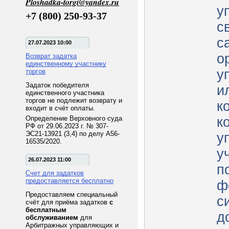
Ploshadka-torgi@yandex.ru
уп
+7 (800) 250-93-37
с
с
27.07.2023 10:00
о
Возврат задатка
единственному участнику
у
торгов
Задаток победителя
и
единственного участника
торгов не подлежит возврату и
к
входит в счёт оплаты.
Определение Верховного суда
к
РФ от 29.06.2023 г. № 307-
ЭС21-13921 (3,4) по делу А56-
у
16535/2020.
у
26.07.2023 11:00
п
Счет для задатков
предоставляется бесплатно
ф
Предоставляем специальный
с
счёт для приёма задатков
с
бесплатным
д
обслуживанием
для
Арбитражных управляющих и