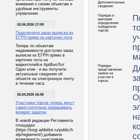
Дополнительные
внимания к своим объектам и
сведения:
удобные инструменты
управления.
Порядок и
П
критерии
определения
02.04.2026 17:00
т
победителя
торгов:
Подключили заказ выписки из
у
ЕГРН прямо из карточки лота
п
Теперь по объектам
недвижимости доступен заказ
м
выписки из ЕГРН прямо в
карточке лота на
маркетплейсе АрбБитЛот
Порядок
Д
Один клик - и вы получите
представления
заявок на
актуальные сведения об
з
участие в
объекте на электронную почту
торгах:
в течение часа.
п
02.04.2026 16:55
Ор
Участники торгов теперь могут
эл
самостоятельно запрашивать
возврат задатка
н
В новой редакции Регламента
к
площадки
(https://torgi.arbbitlot.ru/public/h
с
elp/reglament/) добавили
возможность участникам