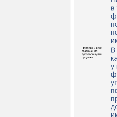
П
в
ф
п
п
и
Порядок и срок
В
заключения
договора купли-
ка
продажи:
у
ф
у
п
п
д
и