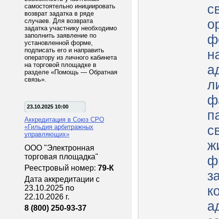
свед
самостоятельно инициировать
возврат задатка в ряде
случаев. Для возврата
о
задатка участнику необходимо
заполнить заявление по
ф
установленной форме,
подписать его и направить
н
оператору из личного кабинета
на торговой площадке в
а
разделе «Помощь — Обратная
связь».
л
ф
23.10.2025 10:00
п
Аккредитация в Союз СРО
«Гильдия арбитражных
с
управляющих»
ж
ООО "Электронная
торговая площадка"
ф
Реестровый номер:
79-К
з
Дата аккредитации с
23.10.2025 по
к
22.10.2026 г.
а
8 (800) 250-93-37