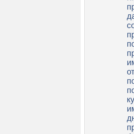
п
д
с
п
п
п
им
о
п
п
к
и
д
п