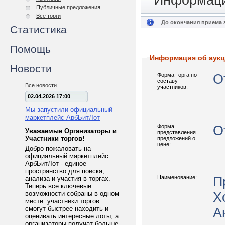
Информаци
Публичные предложения
Все торги
До окончания приема з
Статистика
Помощь
Информация об аук
Новости
Форма торга по
О
составу
Все новости
участников:
02.04.2026 17:00
Мы запустили официальный
маркетплейс АрбБитЛот
Форма
О
Уважаемые Организаторы и
представления
Участники торгов!
предложений о
цене:
Добро пожаловать на
официальный маркетплейс
АрбБитЛот - единое
пространство для поиска,
Наименование:
П
анализа и участия в торгах.
Теперь все ключевые
возможности собраны в одном
Х
месте: участники торгов
смогут быстрее находить и
А
оценивать интересные лоты, а
организаторы получат больше