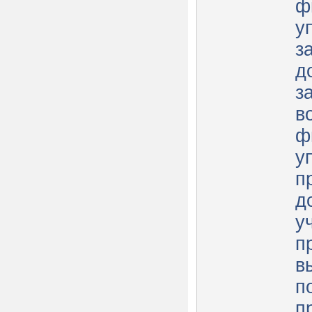
ф
у
з
д
з
в
ф
у
п
д
у
п
в
п
п