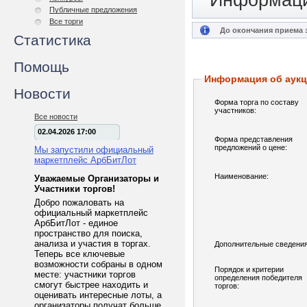
Информаци
Публичные предложения
Все торги
До окончания приема з
Статистика
Помощь
Информация об аук
Новости
Форма торга по составу
участников:
Все новости
02.04.2026 17:00
Форма представления
предложений о цене:
Мы запустили официальный
маркетплейс АрбБитЛот
Наименование:
Уважаемые Организаторы и
Участники торгов!
Добро пожаловать на
официальный маркетплейс
АрбБитЛот - единое
пространство для поиска,
анализа и участия в торгах.
Дополнительные сведения
Теперь все ключевые
возможности собраны в одном
Порядок и критерии
месте: участники торгов
определения победителя
смогут быстрее находить и
торгов:
оценивать интересные лоты, а
организаторы получат больше