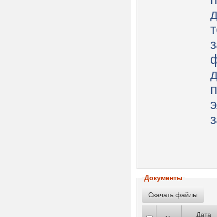
д
т
з
д
з
Документы
Дата