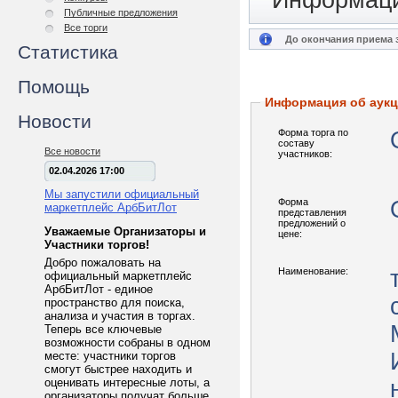
Информаци
Публичные предложения
Все торги
До окончания приема з
Статистика
Помощь
Информация об аук
Новости
Форма торга по
составу
Все новости
участников:
02.04.2026 17:00
Мы запустили официальный
Форма
маркетплейс АрбБитЛот
представления
предложений о
Уважаемые Организаторы и
цене:
Участники торгов!
Добро пожаловать на
Наименование:
официальный маркетплейс
АрбБитЛот - единое
пространство для поиска,
анализа и участия в торгах.
Теперь все ключевые
возможности собраны в одном
месте: участники торгов
смогут быстрее находить и
оценивать интересные лоты, а
организаторы получат больше