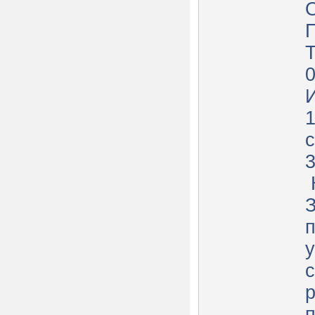
Т
с
п
с
р