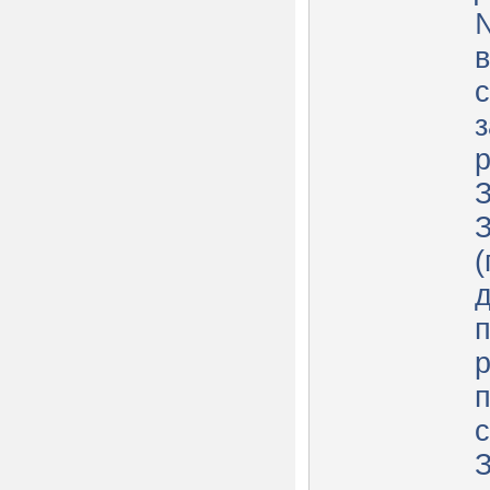
в
с
р
З
(
п
р
п