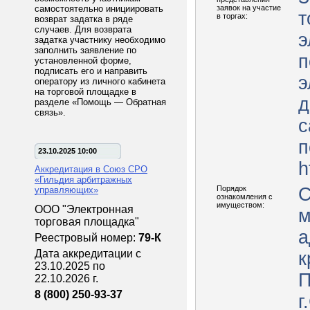
самостоятельно инициировать
заявок на участие
т
в торгах:
возврат задатка в ряде
случаев. Для возврата
э
задатка участнику необходимо
заполнить заявление по
п
установленной форме,
подписать его и направить
э
оператору из личного кабинета
на торговой площадке в
д
разделе «Помощь — Обратная
связь».
с
п
23.10.2025 10:00
h
Аккредитация в Союз СРО
«Гильдия арбитражных
Порядок
С
управляющих»
ознакомления с
имуществом:
ООО "Электронная
м
торговая площадка"
а
Реестровый номер:
79-К
Дата аккредитации с
к
23.10.2025 по
П
22.10.2026 г.
8 (800) 250-93-37
г