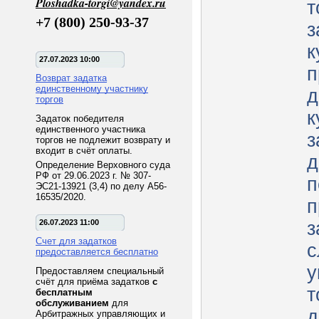
Ploshadka-torgi@yandex.ru
т
+7 (800) 250-93-37
з
к
27.07.2023 10:00
п
Возврат задатка
единственному участнику
д
торгов
к
Задаток победителя
единственного участника
з
торгов не подлежит возврату и
входит в счёт оплаты.
д
Определение Верховного суда
РФ от 29.06.2023 г. № 307-
п
ЭС21-13921 (3,4) по делу А56-
16535/2020.
п
26.07.2023 11:00
з
Счет для задатков
с
предоставляется бесплатно
у
Предоставляем специальный
счёт для приёма задатков
с
т
бесплатным
обслуживанием
для
д
Арбитражных управляющих и