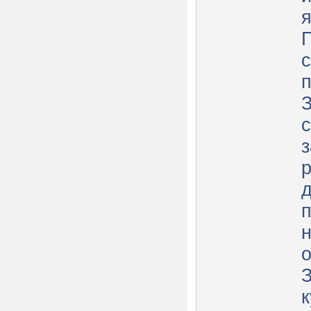
П
с
с
р
д
п
о
З