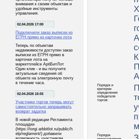
внимания к своим объектам и
X
удобные инструменты
управления.
Г
02.04.2026 17:00
г
Подключили заказ выписки из
А
ЕГРН прямо из карточки лота
с
Теперь по объектам
недвижимости доступен заказ
выписки из ЕГРН прямо в
К
карточке лота на
маркетплейсе АрбБитЛот
ПТ
Один клик - и вы получите
актуальные сведения об
А
объекте на электронную почту
в течение часа.
Порядок и
П
критерии
определения
02.04.2026 16:55
т
победителя
торгов:
Участники торгов теперь могут
у
самостоятельно запрашивать
возврат задатка
п
В новой редакции Регламента
м
площадки
(https://torgi.arbbitlot.ru/public/h
elp/reglament/) добавили
Порядок
З
возможность участникам
представления