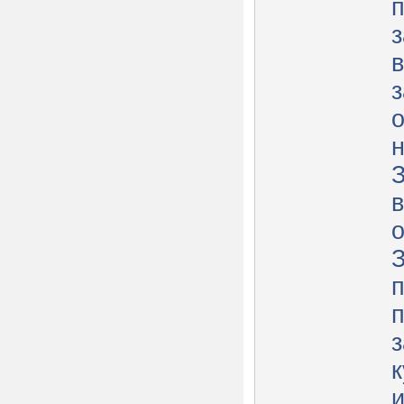
з
з
н
З
о
З
п