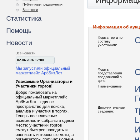
Информаци
Публичные предложения
Все торги
Статистика
Информация об аук
Помощь
Форма торга по
О
Новости
составу
участников:
Все новости
02.04.2026 17:00
Мы запустили официальный
Форма
О
маркетплейс АрбБитЛот
представления
предложений о
цене:
Уважаемые Организаторы и
Участники торгов!
Наименование:
И
Добро пожаловать на
Г
официальный маркетплейс
АрбБитЛот - единое
пространство для поиска,
Дополнительные
т
анализа и участия в торгах.
сведения:
Теперь все ключевые
L
возможности собраны в одном
месте: участники торгов
И
смогут быстрее находить и
оценивать интересные лоты, а
н
организаторы получат больше