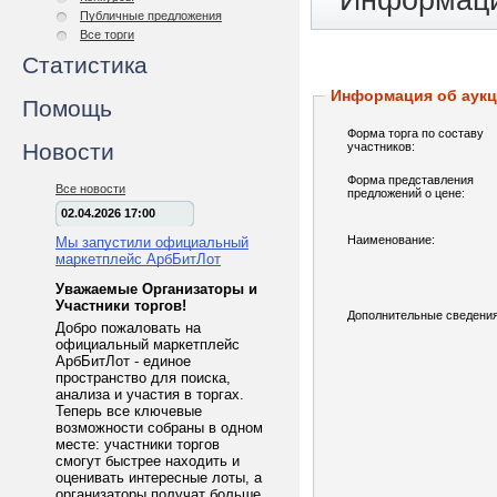
Информаци
Публичные предложения
Все торги
Статистика
Информация об аук
Помощь
Форма торга по составу
Новости
участников:
Форма представления
Все новости
предложений о цене:
02.04.2026 17:00
Наименование:
Мы запустили официальный
маркетплейс АрбБитЛот
Уважаемые Организаторы и
Участники торгов!
Дополнительные сведения
Добро пожаловать на
официальный маркетплейс
АрбБитЛот - единое
пространство для поиска,
анализа и участия в торгах.
Теперь все ключевые
возможности собраны в одном
месте: участники торгов
смогут быстрее находить и
оценивать интересные лоты, а
организаторы получат больше