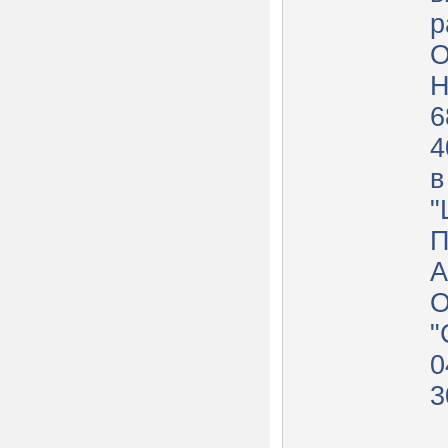
р
О
Н
6
4
в
"
"
0
3