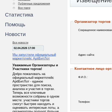
Извещение 
Публичные предложения
Все торги
Статистика
Организатор торгов
Помощь
Сокращенное наименован
Новости
Все новости
02.04.2026 17:00
Мы запустили официальный
Адрес сайта:
маркетплейс АрбБитЛот
Уважаемые Организаторы и
Контактное лицо орг
Участники торгов!
Добро пожаловать на
Ф.И.О.:
официальный маркетплейс
АрбБитЛот - единое
пространство для поиска,
анализа и участия в торгах.
Теперь все ключевые
возможности собраны в одном
месте: участники торгов
Телефон:
смогут быстрее находить и
оценивать интересные лоты, а
организаторы получат больше