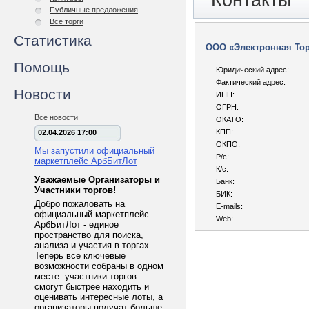
Контакты
Публичные предложения
Все торги
Статистика
ООО «Электронная То
Помощь
Юридический адрес:
Фактический адрес:
Новости
ИНН:
ОГРН:
Все новости
ОКАТО:
КПП:
02.04.2026 17:00
ОКПО:
Мы запустили официальный
Р/с:
маркетплейс АрбБитЛот
К/с:
Уважаемые Организаторы и
Банк:
Участники торгов!
БИК:
Добро пожаловать на
E-mails:
официальный маркетплейс
Web:
АрбБитЛот - единое
пространство для поиска,
анализа и участия в торгах.
Теперь все ключевые
возможности собраны в одном
месте: участники торгов
смогут быстрее находить и
оценивать интересные лоты, а
организаторы получат больше