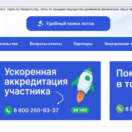
т»: торги по банкротству, лоты по продаже имущества должников физических лиц и юр
ательство
Вопросы-ответы
Партнеры
Электронная 