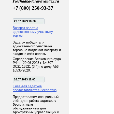
Ploshadka-torgi@yandex.ru
+7 (800) 250-93-37
27.07.2023 10:00
Возврат задатка
единственному участнику
торгов
Задаток победителя
единственного участника
торгов не подлежит возврату и
входит в счёт оплаты.
Определение Верховного суда
РФ от 29.06.2023 г. № 307-
ЭС21-13921 (3,4) по делу А56-
16535/2020.
26.07.2023 11:00
Счет для задатков
предоставляется бесплатно
Предоставляем специальный
счёт для приёма задатков
с
бесплатным
обслуживанием
для
Арбитражных управляющих и