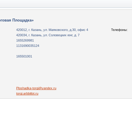
рговая Площадка»
420012, г. Казань, ул. Маяковского, д.30, офис 4
Телефоны:
420034, г. Казань, ул. Соловецких юнг, д. 7
1655269981
1131690035124
165501001
Ploshadka-torgi@yandex.ru
torgi.arbbitlot.ru