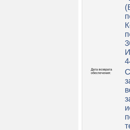
(
п
К
п
3
И
4
Дата возврата
С
обеспечения:
з
в
з
и
п
т