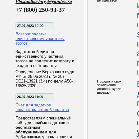
Ploshadka-torgi@yandex.ru
имуществом:
+7 (800) 250-93-37
27.07.2023 10:00
Возврат задатка
единственному участнику
торгов
Задаток победителя
единственного участника
торгов не подлежит возврату и
входит в счёт оплаты.
Определение Верховного суда
РФ от 29.06.2023 г. № 307-
ЭС21-13921 (3,4) по делу А56-
Порядок и срок
заключения
16535/2020.
договора купли-
продажи:
26.07.2023 11:00
Счет для задатков
предоставляется бесплатно
Предоставляем специальный
счёт для приёма задатков
с
бесплатным
обслуживанием
для
Арбитражных управляющих и