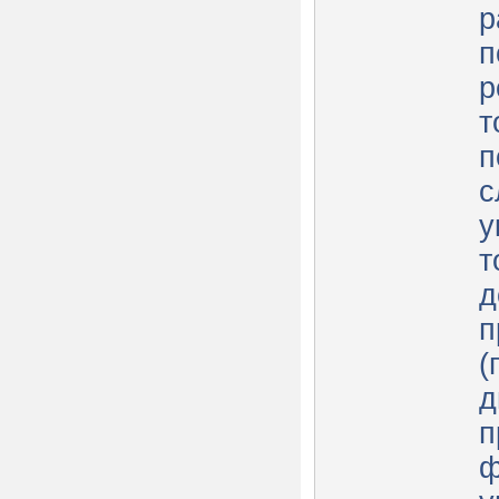
р
п
р
т
п
с
у
т
д
п
(
д
п
ф