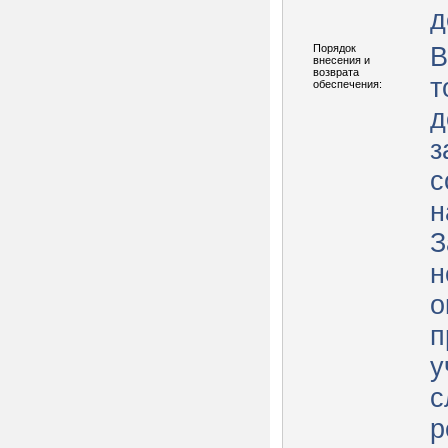
д
Порядок
В
внесения и
возврата
т
обеспечения:
д
з
с
н
З
н
о
п
у
с
р