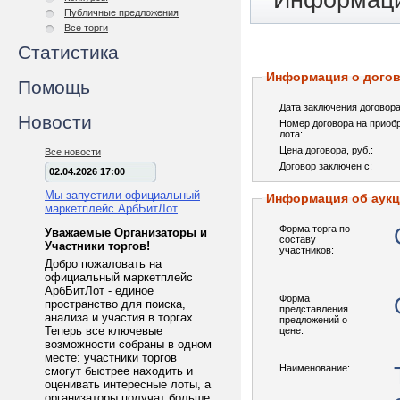
Информаци
Публичные предложения
Все торги
Статистика
Информация о догов
Помощь
Дата заключения договора
Новости
Номер договора на приоб
лота:
Цена договора, pуб.:
Все новости
Договор заключен с:
02.04.2026 17:00
Мы запустили официальный
Информация об аук
маркетплейс АрбБитЛот
Форма торга по
Уважаемые Организаторы и
составу
Участники торгов!
участников:
Добро пожаловать на
официальный маркетплейс
АрбБитЛот - единое
Форма
пространство для поиска,
представления
анализа и участия в торгах.
предложений о
Теперь все ключевые
цене:
возможности собраны в одном
месте: участники торгов
Наименование:
смогут быстрее находить и
оценивать интересные лоты, а
организаторы получат больше