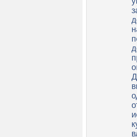
у
з
д
н
п
д
п
о
Д
в
о
о
и
к
в