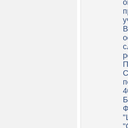
о
п
у
В
о
с
р
П
С
п
4
Б
"
"