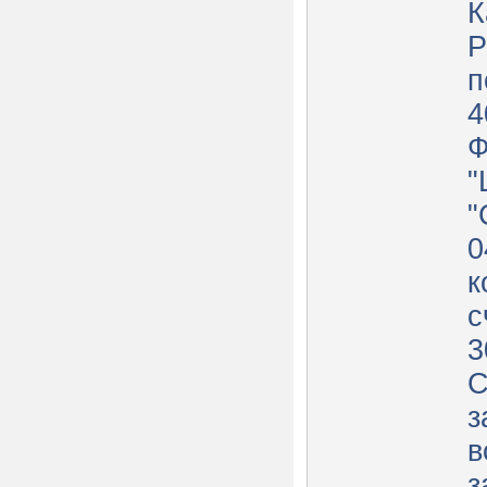
К
Р
п
4
"
"
0
к
с
3
С
з
в
з