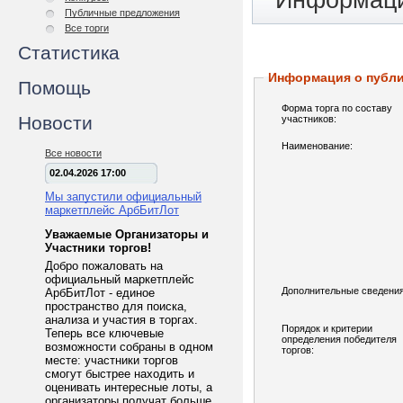
Информаци
Публичные предложения
Все торги
Статистика
Информация о публ
Помощь
Форма торга по составу
Новости
участников:
Наименование:
Все новости
02.04.2026 17:00
Мы запустили официальный
маркетплейс АрбБитЛот
Уважаемые Организаторы и
Участники торгов!
Добро пожаловать на
официальный маркетплейс
Дополнительные сведения
АрбБитЛот - единое
пространство для поиска,
анализа и участия в торгах.
Порядок и критерии
Теперь все ключевые
определения победителя
возможности собраны в одном
торгов:
месте: участники торгов
смогут быстрее находить и
оценивать интересные лоты, а
организаторы получат больше