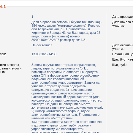
 №1
1
Дата проведе
Доля в праве на земельный участок, площадь
Дата начала 
884 кв.м., адрес (местонахождение): Россия,
участие:
обл Астраханская, р-н Приволжский, п
Кирпичного Завода N1, ул Васнецова, дом 27,
кадастровый (условный) номер:
30:09:100402:2607 размер доли: 1/3
Не состоялся
Дата окончан
участие:
тов:
13.08.2025 14:39
Начальная цен
Шаг, % от на
тия в торгах,
Заявка на участие в торгах направляется,
Шаг, руб.:
х заявителями
лицом, зарегистрированным на ЭП, с
к их
помощью программно-аппаратных средств
сайта ЭП, в форме электронного сообщения,
подписанного квалифицированной
электронной подписью заявителя. Заявка на
участие в торгах должна содержать
следующие сведения: 1) наименование,
организационно-правовую форму, место
нахождения, почтовый адрес заявителя (для
юридического лица), фамилию, имя, отчество,
паспортные данные, сведения о месте
жительства заявителя (для физического лица);
2) номер контактного телефона, адрес
электронной почты заявителя; 3) сведения о
наличии или об отсутствии
заинтересованности заявителя по отношению
к должнику, кредиторам, арбитражному
управляющему и о характере этой
заинтересованности, сведения об участии в