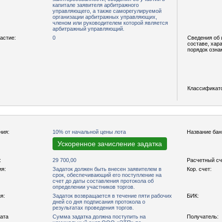
капитале заявителя арбитражного
управляющего, а также саморегулируемой
организации арбитражных управляющих,
членом или руководителем которой является
арбитражный управляющий.
астие:
0
Сведения об 
составе, хар
порядок озна
Классификат
ния:
10% от начальной цены лота
Название бан
Ускоренное зачисление задатка
:
29 700,00
Расчетный сч
ия:
Задаток должен быть внесен заявителем в
Кор. счет:
срок, обеспечивающий его поступление на
счет до даты составления протокола об
определении участников торгов.
я:
Задаток возвращается в течение пяти рабочих
БИК:
дней со дня подписания протокола о
результатах проведения торгов.
рата
Сумма задатка должна поступить на
Получатель: