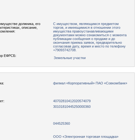
имуществе должника, его
С имуществом, являющимся предметом
актеристиках, описание,
торгов, и имеющимися в отношении этого
комления:
имущества правоустанавливающими
документами можно ознакомиться с момента
публикации сообщения о продаже и до
окончания приема заявок, предварительно
согласовав дату, время и место по телефону
+79093742708.
ор ЕФРСБ:
Земельные участки
ка:
филиал «Корпоративный» ПАО «Совкомбанк»
ет:
40702810412020574079
30101810445250000360
044525360
ООО «Электронная торговая площадка»