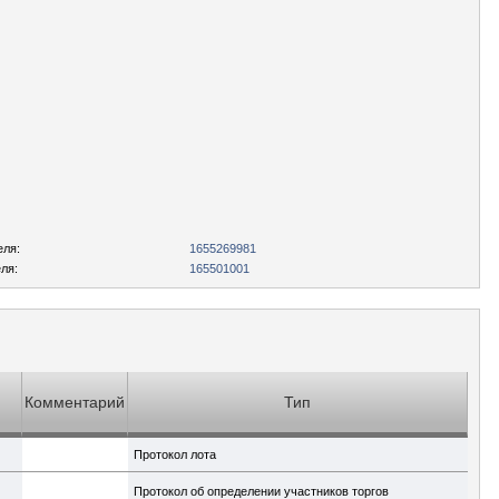
еля:
1655269981
ля:
165501001
Комментарий
Тип
Протокол лота
Протокол об определении участников торгов