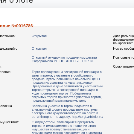
я о лоте
ционе №0016786
частников:
Открытая
Дата размещ
федеральном 
банкротстве:
дложений о
Открытая
Номер сообщ
Открытый аукцион по продаже имущества
Повторные то
Сафаралиева Р.Р. ПОВТОРНЫЕ ТОРГИ
:
Сроки платеж
деления
Торги проводятся на электронной площадке в
день и время, указанные в сообщении о
продаже, путем повышения начальной цены
продажи имущества на «шаг аукциона».
Предложения о цене заявляются участниками
торгов открыто на электронной площадке в
ходе проведения торгов. Победителем
открытых торгов признается участник торгов,
предложивший максимальную цену
аявок на
Заявки на участие в торгах подаются в
электронной форме посредством системы
электронного документооборота на сайте в
сети Интернет по адресу: http://torgi.arbbitlot.ru/
имуществом:
С имуществом, являющимся предметом
торгов, и имеющимися в отношении этого
имущества правоустанавливающими
документами можно ознакомиться с момента