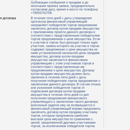
публикации сообщения о продаже и до
окончания приема заявок, предварительно
согласовав дату, время и место по телефону
+79093742708.
я договора
В течение пяти дней с даты утверждения
протокола финансовый управляющий
направляет победителю торгов предложение
заключить договор купли-продажи имущества
с приложением проекта данного договора в
соответствии с представленным победителем
торгов предложением о цене имущества. Если
к участию в торгах был допущен только один
участник, заявка которого на участие в торгах
содержит предложение о цене имущества не
ниже установленной начальной цены продажи
имущества, договор купли-продажи
имущества заключается финансовым
управляющим с этим участником торгов в
соответствии с представленным им
предложением о цене имущества. Договор
купли-продажи имущества должен быть
заключен в течение пяти дней с даты
получения победителем торгов предложения о
заключении данного договора. В случае отказа
или уклонения победителя торгов от
подписания договора купли-продажи
имущества в течение пяти дней со дня
получения предложения финансового
управляющего о заключении такого договора
внесенный задаток ему не возвращается и
финансовый управляющий вправе предложить
заключить договор купли-продажи участнику
торгов, которым предложена наиболее
высокая цена имущества по сравнению с
ценой, предложенной другими участниками
торгов, за исключением победителя торгов.