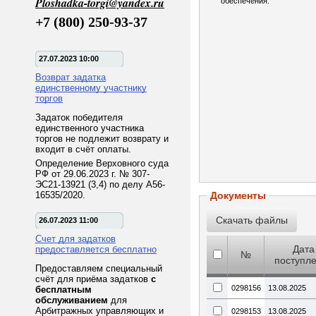
Ploshadka-torgi@yandex.ru
обеспечения:
+7 (800) 250-93-37
27.07.2023 10:00
Возврат задатка
единственному участнику
торгов
Задаток победителя
единственного участника
торгов не подлежит возврату и
входит в счёт оплаты.
Определение Верховного суда
РФ от 29.06.2023 г. № 307-
ЭС21-13921 (3,4) по делу А56-
16535/2020.
Документы
26.07.2023 11:00
Счет для задатков
Дата
предоставляется бесплатно
№
поступл
Предоставляем специальный
счёт для приёма задатков
с
0298156
13.08.2025
бесплатным
обслуживанием
для
Арбитражных управляющих и
0298153
13.08.2025