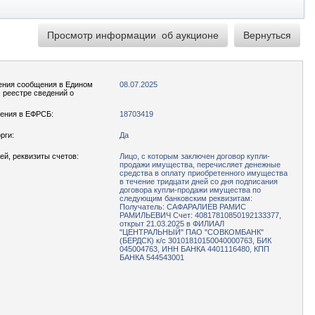
ения сообщения в Едином
08.07.2025
реестре сведений о
ения в ЕФРСБ:
18703419
рги:
Да
ей, реквизиты счетов:
Лицо, с которым заключен договор купли-
продажи имущества, перечисляет денежные
средства в оплату приобретенного имущества
в течение тридцати дней со дня подписания
договора купли-продажи имущества по
следующим банковским реквизитам:
Получатель: САФАРАЛИЕВ РАМИС
РАМИЛЬЕВИЧ Счет: 40817810850192133377,
открыт 21.03.2025 в ФИЛИАЛ
"ЦЕНТРАЛЬНЫЙ" ПАО "СОВКОМБАНК"
(БЕРДСК) к/с 30101810150040000763, БИК
045004763, ИНН БАНКА 4401116480, КПП
БАНКА 544543001