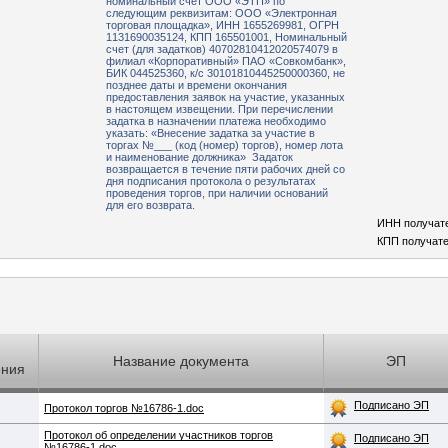
номинальный счет ООО «ЭТП» по
следующим реквизитам: ООО «Электронная
торговая площадка», ИНН 1655269981, ОГРН
1131690035124, КПП 165501001, Номинальный
счет (для задатков) 40702810412020574079 в
филиал «Корпоративный» ПАО «Совкомбанк»,
БИК 044525360, к/с 30101810445250000360, не
позднее даты и времени окончания
предоставления заявок на участие, указанных
в настоящем извещении. При перечислении
задатка в назначении платежа необходимо
указать: «Внесение задатка за участие в
торгах №___ (код (номер) торгов), номер лота
и наименование должника» Задаток
возвращается в течение пяти рабочих дней со
дня подписания протокола о результатах
проведения торгов, при наличии оснований
для его возврата.
ИНН получат
КПП получате
Название документа
ЭП
ения
Подписано ЭП
Протокол торгов №16786-1.doc
Протокол об определении участников торгов
Подписано ЭП
№16786-1.doc