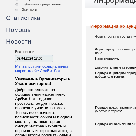
Информаци
Публичные предложения
Все торги
Статистика
Информация об аук
Помощь
Форма торга по составу у
Новости
Форма представления пре
Все новости
цене:
02.04.2026 17:00
Наименование:
Мы запустили официальный
Дополнительные сведения
маркетплейс АрбБитЛот
Порядок и критерии опре
победителя торгов:
Уважаемые Организаторы и
Участники торгов!
Добро пожаловать на
официальный маркетплейс
АрбБитЛот - единое
пространство для поиска,
анализа и участия в торгах.
Порядок представления з
участие в торгах:
Теперь все ключевые
возможности собраны в одном
месте: участники торгов
Порядок ознакомления с 
смогут быстрее находить и
оценивать интересные лоты, а
организаторы получат больше