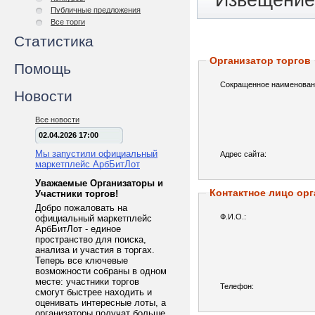
Извещение 
Публичные предложения
Все торги
Статистика
Организатор торгов
Помощь
Сокращенное наименован
Новости
Все новости
02.04.2026 17:00
Мы запустили официальный
Адрес сайта:
маркетплейс АрбБитЛот
Уважаемые Организаторы и
Контактное лицо орг
Участники торгов!
Добро пожаловать на
Ф.И.О.:
официальный маркетплейс
АрбБитЛот - единое
пространство для поиска,
анализа и участия в торгах.
Теперь все ключевые
возможности собраны в одном
месте: участники торгов
Телефон:
смогут быстрее находить и
оценивать интересные лоты, а
организаторы получат больше