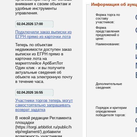
внимания к своим объектам и
Информация об аук
удобные инструменты
управления.
Форма торга по
составу
участников:
02.04.2026 17:00
Форма
представления
Подключили заказ выписки из
предложений о
ЕГРН прямо из карточки лота
цене:
Наименование:
Теперь по объектам
недвижимости доступен заказ
выписки из ЕГРН прямо в
карточке лота на
маркетплейсе АрбБитЛот
Один клик - и вы получите
актуальные сведения об
объекте на электронную почту
в течение часа.
Дополнительные
сведения:
02.04.2026 16:55
Участники торгов теперь могут
самостоятельно запрашивать
Порядок и критерии
возврат задатка
определения
победителя торгов:
В новой редакции Регламента
площадки
(https://torgi.arbbitlot.ru/public/h
elp/reglament/) добавили
возможность участникам