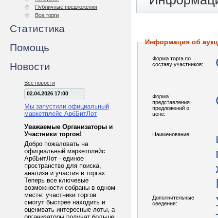
Информаци
Публичные предложения
Все торги
Статистика
Информация об аук
Помощь
Форма торга по
Новости
составу участников:
Все новости
02.04.2026 17:00
Форма
представления
Мы запустили официальный
предложений о
маркетплейс АрбБитЛот
цене:
Уважаемые Организаторы и
Участники торгов!
Наименование:
Добро пожаловать на
официальный маркетплейс
АрбБитЛот - единое
пространство для поиска,
анализа и участия в торгах.
Теперь все ключевые
возможности собраны в одном
месте: участники торгов
Дополнительные
смогут быстрее находить и
сведения:
оценивать интересные лоты, а
организаторы получат больше