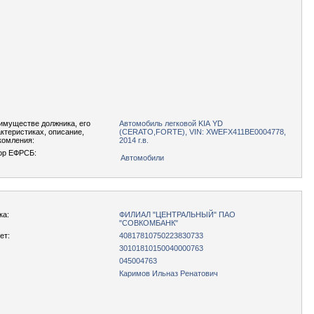
имуществе должника, его
Автомобиль легковой KIA YD
актеристиках, описание,
(CERATO,FORTE), VIN: XWEFX411BE0004778,
комления:
2014 г.в.
ор ЕФРСБ:
Автомобили
ка:
ФИЛИАЛ "ЦЕНТРАЛЬНЫЙ" ПАО
"СОВКОМБАНК"
ет:
40817810750223830733
30101810150040000763
045004763
Каримов Ильназ Ренатович