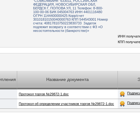
"СОВКОМБАНК" 633011, РОССИЙСКАЯ
ФЕДЕРАЦИЯ, НОВОСИБИРСКАЯ ОБЛ,
БЕРДСК Г, ПОПОВА УЛ, 11 Телефон: 8-800-
100-00-06 БИК 045004763 ИНН 4401116480
ОГРН 1144400000425 Корр/счет
30101810150040000763 КПП 544543001 Номер
счета: 40817810750223830733 Задаток
подлежит возврату в соответствии с ФЗ «О
несостоятельности (банкротстве)»
ИНН получат
КПП получате
упления
Название документа
Подпис
Протокол торгов №29872-1.doc
Подпис
Протокол об определении участников торгов №29872-1.doc