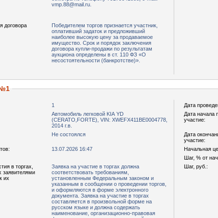
vmp.88@mail.ru.
я договора
Победителем торгов признается участник,
оплативший задаток и предложивший
наиболее высокую цену за продаваемое
имущество. Срок и порядок заключения
договора купли-продажи по результатам
аукциона определены в ст. 110 ФЗ «О
несостоятельности (банкротстве)».
 №1
1
Дата проведе
Автомобиль легковой KIA YD
Дата начала 
(CERATO,FORTE), VIN: XWEFX411BE0004778,
участие:
2014 г.в.
Не состоялся
Дата окончан
участие:
тов:
13.07.2026 16:47
Начальная цен
Шаг, % от на
тия в торгах,
Заявка на участие в торгах должна
Шаг, руб.:
х заявителями
соответствовать требованиям,
к их
установленным Федеральным законом и
указанным в сообщении о проведении торгов,
и оформляются в форме электронного
документа. Заявка на участие в торгах
составляется в произвольной форме на
русском языке и должна содержать
наименование, организационно-правовая