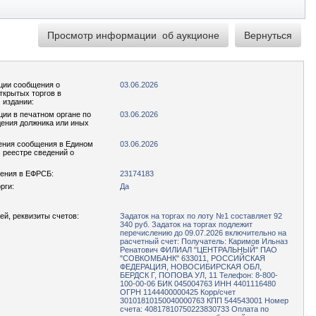
ции сообщения о
03.06.2026
ткрытых торгов в
 издании:
ции в печатном органе по
03.06.2026
ения должника или иных
ения сообщения в Едином
03.06.2026
реестре сведений о
ения в ЕФРСБ:
23174183
рги:
Да
ей, реквизиты счетов:
Задаток на торгах по лоту №1 составляет 92
340 руб. Задаток на торгах подлежит
перечислению до 09.07.2026 включительно на
расчетный счет: Получатель: Каримов Ильназ
Ренатович ФИЛИАЛ "ЦЕНТРАЛЬНЫЙ" ПАО
"СОВКОМБАНК" 633011, РОССИЙСКАЯ
ФЕДЕРАЦИЯ, НОВОСИБИРСКАЯ ОБЛ,
БЕРДСК Г, ПОПОВА УЛ, 11 Телефон: 8-800-
100-00-06 БИК 045004763 ИНН 4401116480
ОГРН 1144400000425 Корр/счет
30101810150040000763 КПП 544543001 Номер
счета: 40817810750223830733 Оплата по