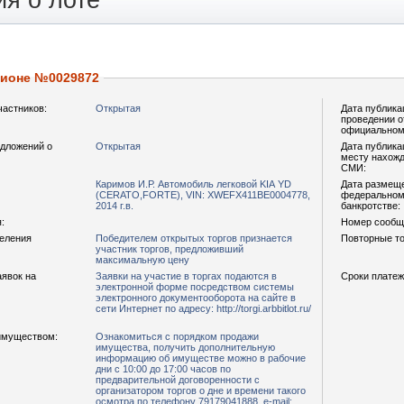
я о лоте
ционе №0029872
частников:
Открытая
Дата публика
проведении о
официальном
дложений о
Открытая
Дата публика
месту нахожд
СМИ:
Каримов И.Р. Автомобиль легковой KIA YD
Дата размещ
(CERATO,FORTE), VIN: XWEFX411BE0004778,
федеральном 
2014 г.в.
банкротстве:
:
Номер сообщ
деления
Победителем открытых торгов признается
Повторные то
участник торгов, предложивший
максимальную цену
аявок на
Заявки на участие в торгах подаются в
Сроки платеж
электронной форме посредством системы
электронного документооборота на сайте в
сети Интернет по адресу: http://torgi.arbbitlot.ru/
имуществом:
Ознакомиться с порядком продажи
имущества, получить дополнительную
информацию об имуществе можно в рабочие
дни с 10:00 до 17:00 часов по
предварительной договоренности с
организатором торгов о дне и времени такого
осмотра по телефону 79179041888, е-mail: