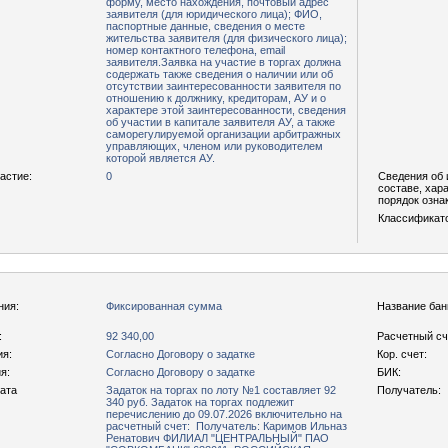
форму, место нахождения, почтовый адрес
заявителя (для юридического лица); ФИО,
паспортные данные, сведения о месте
жительства заявителя (для физического лица);
номер контактного телефона, email
заявителя.Заявка на участие в торгах должна
содержать также сведения о наличии или об
отсутствии заинтересованности заявителя по
отношению к должнику, кредиторам, АУ и о
характере этой заинтересованности, сведения
об участии в капитале заявителя АУ, а также
саморегулируемой организации арбитражных
управляющих, членом или руководителем
которой является АУ.
астие:
0
Сведения об 
составе, хар
порядок озна
Классификат
ния:
Фиксированная сумма
Название бан
:
92 340,00
Расчетный сч
ия:
Согласно Договору о задатке
Кор. счет:
я:
Согласно Договору о задатке
БИК:
рата
Задаток на торгах по лоту №1 составляет 92
Получатель:
340 руб. Задаток на торгах подлежит
перечислению до 09.07.2026 включительно на
расчетный счет: Получатель: Каримов Ильназ
Ренатович ФИЛИАЛ "ЦЕНТРАЛЬНЫЙ" ПАО