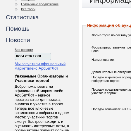
Информаци
Публичные предложения
Все торги
Статистика
Информация об аук
Помощь
Форма торга по составу у
Новости
Форма представления пре
Все новости
цене:
02.04.2026 17:00
Наименование:
Мы запустили официальный
маркетплейс АрбБитЛот
Дополнительные сведения
Уважаемые Организаторы и
Порядок и критерии опре
Участники торгов!
победителя торгов:
Добро пожаловать на
Порядок представления з
официальный маркетплейс
участие в торгах:
АрбБитЛот - единое
пространство для поиска,
анализа и участия в торгах.
Теперь все ключевые
Порядок ознакомления с 
возможности собраны в одном
месте: участники торгов
смогут быстрее находить и
оценивать интересные лоты, а
организаторы получат больше