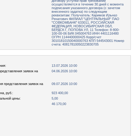
договору уступки прав требований
осуществляется в течение 30 дней с момента
подписания указанного договора (с зачетом
внесенного задатка) по следующим
реквизитам: Получатель: Каримов Ильназ
Ренатович ФИЛИАЛ "ЦЕНТРАЛЬНЫЙ" ПАО
"СОВКОМБАНК" 633011, РОССИЙСКАЯ
ФЕДЕРАЦИЯ, НОВОСИБИРСКАЯ ОБЛ,
БЕРДСК Г, ПОПОВА УЛ, 11 Телефон: 8-800-
100-00-06 БИК 045004763 ИНН 4401116480
ОГРН 1144400000425 Корр/счет
30101810150040000763 КПП 544543001 Номер
счета: 40817810050223830705
ния:
13.07.2026 10:00
представления заявок на
04.06.2026 10:00
ия представления заявок на
09.07.2026 10:00
а, руб.:
923 400,00
чальной цены:
5,00
46 170,00