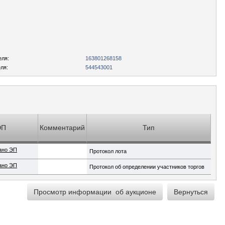
еля:
163801268158
ля:
544543001
ЭП
Комментарий
Тип
ано ЭП
Протокол лота
ано ЭП
Протокол об определении участников торгов