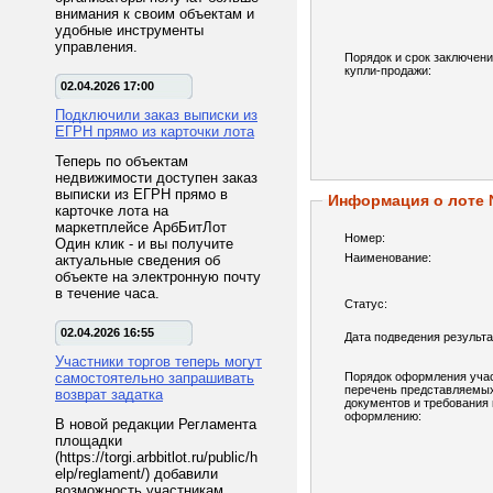
внимания к своим объектам и
удобные инструменты
управления.
Порядок и срок заключени
купли-продажи:
02.04.2026 17:00
Подключили заказ выписки из
ЕГРН прямо из карточки лота
Теперь по объектам
недвижимости доступен заказ
выписки из ЕГРН прямо в
Информация о лоте
карточке лота на
маркетплейсе АрбБитЛот
Номер:
Один клик - и вы получите
Наименование:
актуальные сведения об
объекте на электронную почту
в течение часа.
Статус:
02.04.2026 16:55
Дата подведения результа
Участники торгов теперь могут
самостоятельно запрашивать
Порядок оформления учас
перечень представляемы
возврат задатка
документов и требования 
оформлению:
В новой редакции Регламента
площадки
(https://torgi.arbbitlot.ru/public/h
elp/reglament/) добавили
возможность участникам