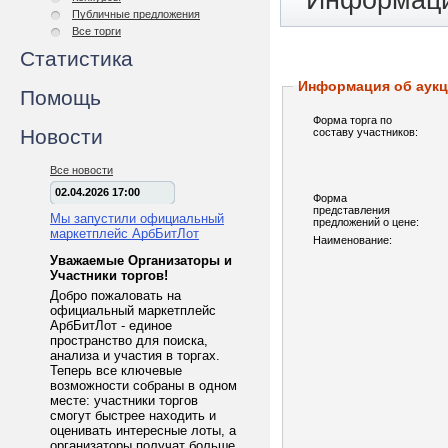
Информаци
Публичные предложения
Все торги
Статистика
Информация об аук
Помощь
Форма торга по
Новости
составу участников:
Все новости
02.04.2026 17:00
Форма
представления
Мы запустили официальный
предложений о цене:
маркетплейс АрбБитЛот
Наименование:
Уважаемые Организаторы и
Участники торгов!
Добро пожаловать на
официальный маркетплейс
АрбБитЛот - единое
пространство для поиска,
анализа и участия в торгах.
Теперь все ключевые
возможности собраны в одном
месте: участники торгов
смогут быстрее находить и
оценивать интересные лоты, а
организаторы получат больше