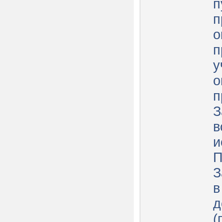
п
п
о
п
у
о
п
З
в
и
П
З
в
д
(