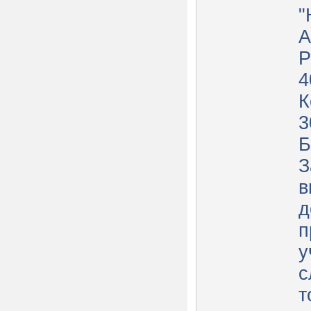
"
А
Р
4
К
3
Б
З
в
д
п
у
с
т