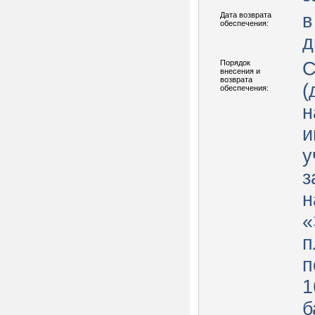
Дата возврата
в
обеспечения:
д
Порядок
С
внесения и
возврата
(
обеспечения:
н
и
у
з
н
«
п
п
1
б