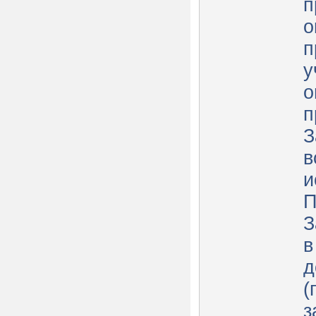
п
о
п
у
о
п
З
в
и
П
З
в
д
(
з