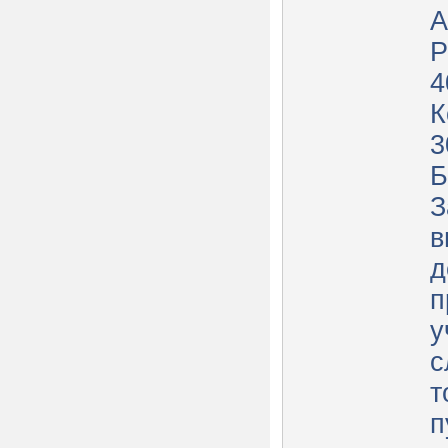
А
Р
4
К
3
Б
З
в
д
п
у
с
т
п