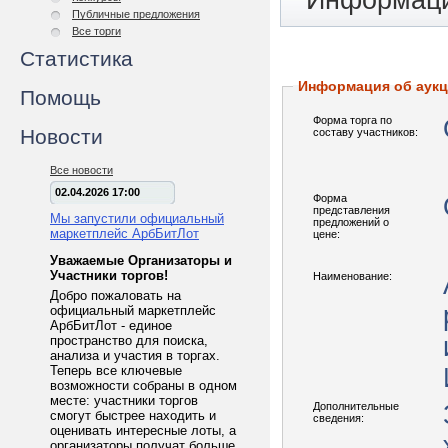
Информаци
Публичные предложения
Все торги
Статистика
Информация об аук
Помощь
Форма торга по
Новости
составу участников:
Все новости
02.04.2026 17:00
Форма
представления
Мы запустили официальный
предложений о
маркетплейс АрбБитЛот
цене:
Уважаемые Организаторы и
Участники торгов!
Наименование:
Добро пожаловать на
официальный маркетплейс
АрбБитЛот - единое
пространство для поиска,
анализа и участия в торгах.
Теперь все ключевые
возможности собраны в одном
месте: участники торгов
Дополнительные
смогут быстрее находить и
сведения:
оценивать интересные лоты, а
организаторы получат больше