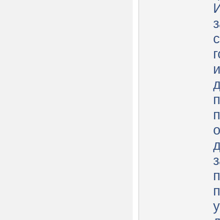
И
г
и
д
д
з