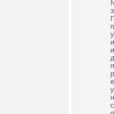
п
и
д
р
е
у
н