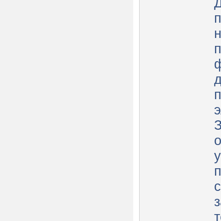
п
н
о
у
з
т