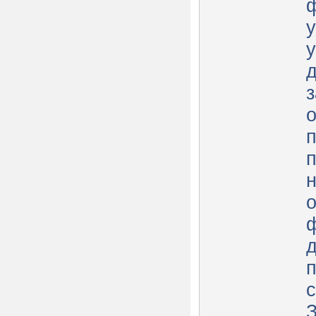
у
у
з
п
п
с
З