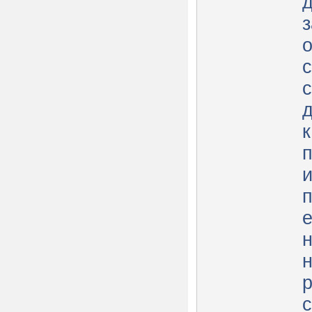
з
к
и
п
е
н