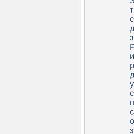
З
с
р
п
о