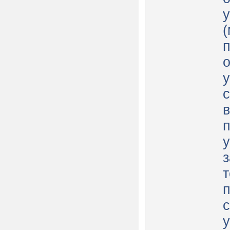
у
п
у
с
п
у
з
с