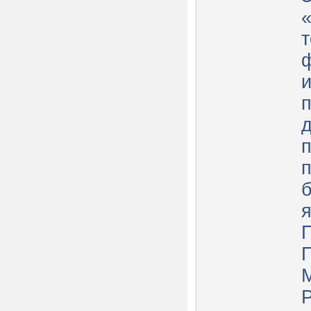
т
д
б
Р