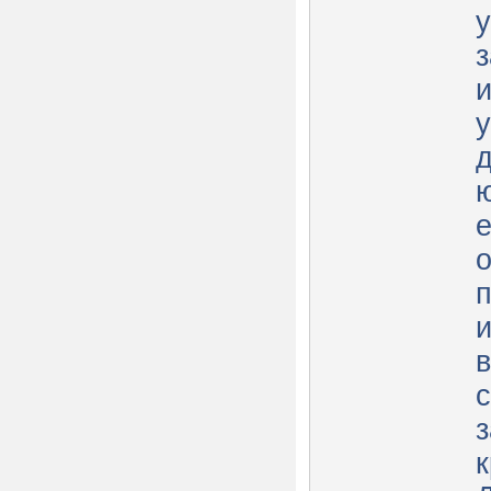
и
е
о
с
з
к