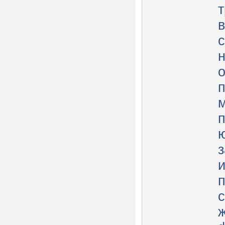
о
п
и
с
ж