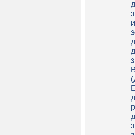
з
(
р
з