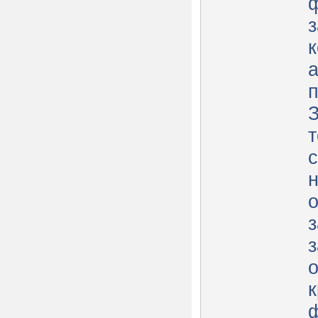
ф
з
к
п
З
т
о
з