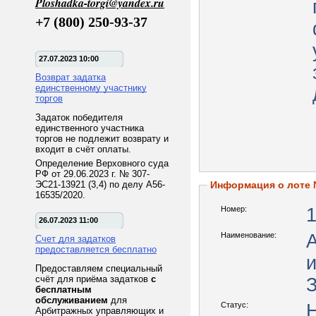
Ploshadka-torgi@yandex.ru
+7 (800) 250-93-37
27.07.2023 10:00
Возврат задатка
единственному участнику
торгов
Задаток победителя
единственного участника
торгов не подлежит возврату и
входит в счёт оплаты.
Определение Верховного суда
РФ от 29.06.2023 г. № 307-
ЭС21-13921 (3,4) по делу А56-
Информация о лоте
16535/2020.
Номер:
26.07.2023 11:00
Наименование:
Счет для задатков
предоставляется бесплатно
Предоставляем специальный
счёт для приёма задатков
с
З
бесплатным
обслуживанием
для
Статус:
Арбитражных управляющих и