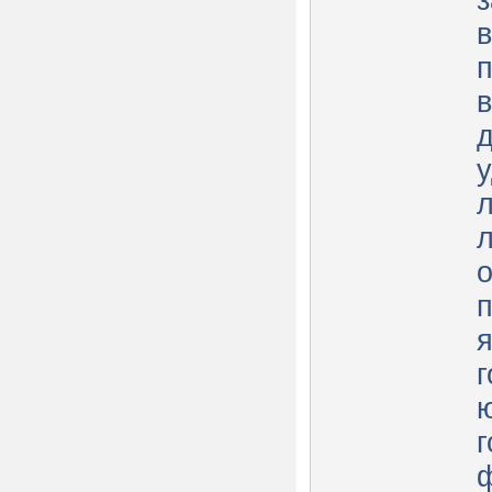
п
в
л
п
я
г
г
ф