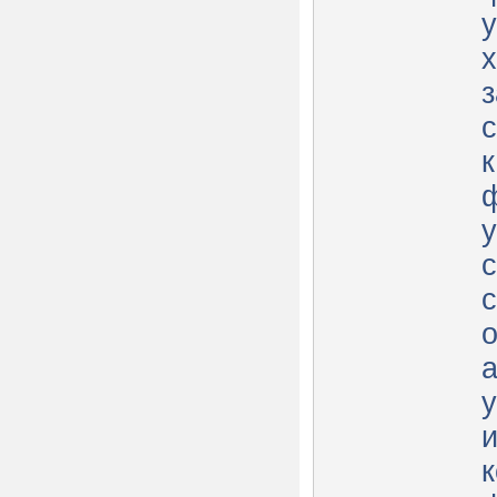
х
з
с
к
с
к