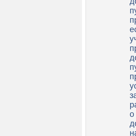
д
п
пр
е
у
п
д
п
п
у
з
р
о
д
н