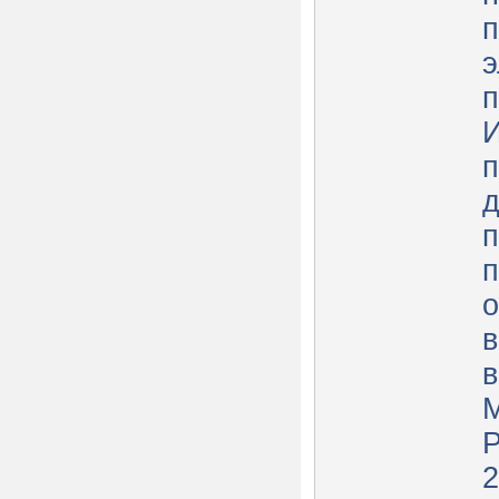
п
э
п
п
д
п
п
о
в
в
М
Р
2