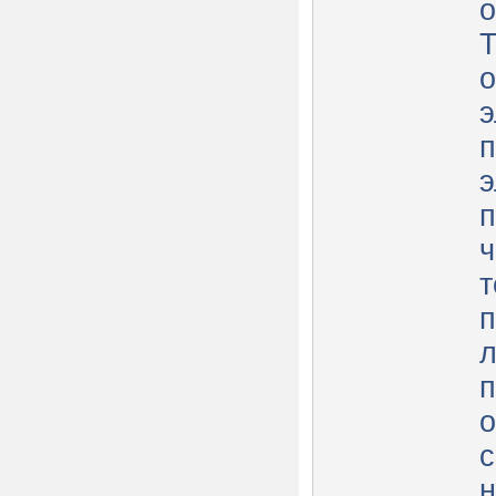
о
Т
о
э
п
п
ч
т
л
п
о
с