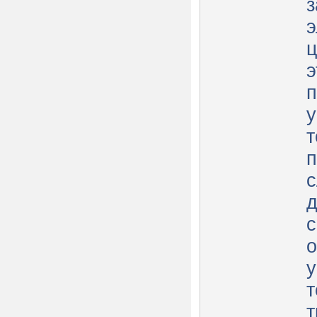
з
э
э
п
у
т
п
д
с
о
у
т
т