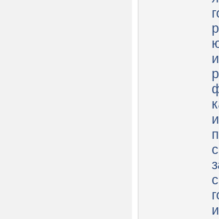
г
р
ю
и
р
ф
к
и
п
с
з
с
г
и