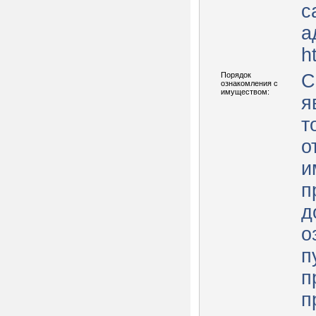
с
а
ht
Порядок
С
ознакомления с
имуществом:
я
т
о
и
п
д
о
п
п
п