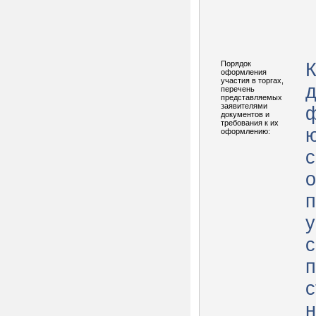
Порядок
К
оформления
участия в торгах,
д
перечень
представляемых
заявителями
ф
документов и
требования к их
ю
оформлению:
о
п
у
с
п
с
н