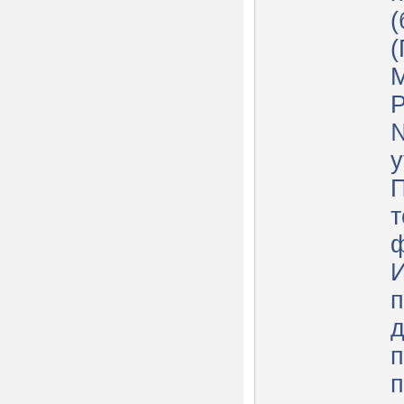
(
(
М
Р
у
П
т
ф
п
д
п
п