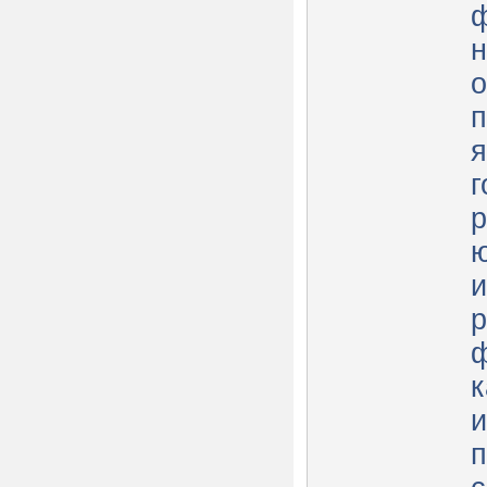
ф
о
п
я
г
р
ю
и
р
ф
к
и
п