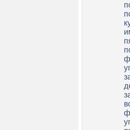
п
п
к
и
п
п
ф
у
з
д
з
в
ф
у