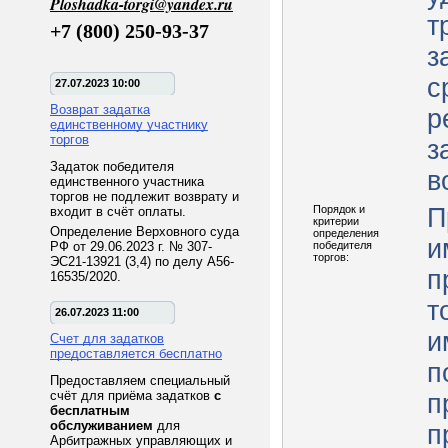
Ploshadka-torgi@yandex.ru
т
+7 (800) 250-93-37
з
с
27.07.2023 10:00
Возврат задатка
р
единственному участнику
торгов
з
Задаток победителя
в
единственного участника
торгов не подлежит возврату и
Порядок и
П
входит в счёт оплаты.
критерии
Определение Верховного суда
определения
и
РФ от 29.06.2023 г. № 307-
победителя
торгов:
ЭС21-13921 (3,4) по делу А56-
п
16535/2020.
т
26.07.2023 11:00
и
Счет для задатков
предоставляется бесплатно
п
Предоставляем специальный
счёт для приёма задатков
с
п
бесплатным
обслуживанием
для
п
Арбитражных управляющих и