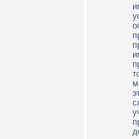
и
у
о
п
п
и
п
т
м
э
с
у
п
д