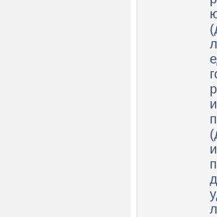
ю
(
л
е
г
р
п
(
и
п
д
л