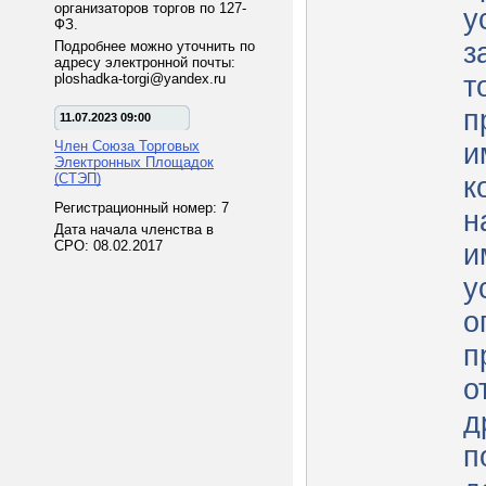
организаторов торгов по 127-
у
ФЗ.
з
Подробнее можно уточнить по
адресу электронной почты:
ploshadka-torgi@yandex.ru
т
п
11.07.2023 09:00
Член Союза Торговых
и
Электронных Площадок
(СТЭП)
к
Регистрационный номер: 7
н
Дата начала членства в
СРО: 08.02.2017
и
у
о
п
о
д
п