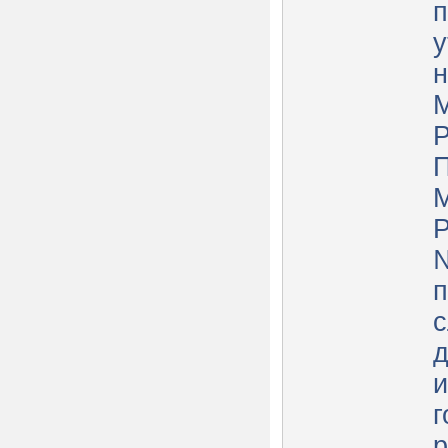
п
у
н
М
Р
П
М
Р
№
д
и
г
р