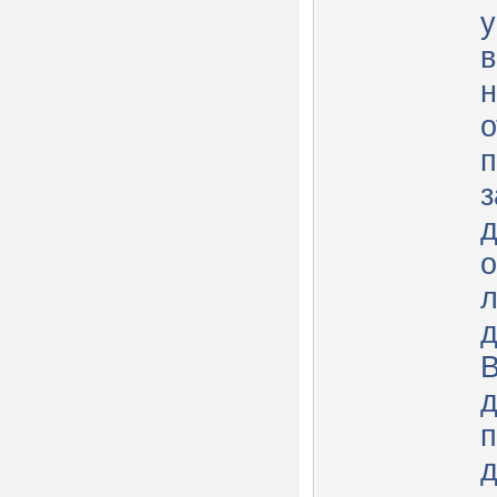
у
в
н
о
п
з
д
о
л
д
д