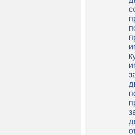
д
с
п
п
п
и
к
и
з
д
п
п
з
д
о