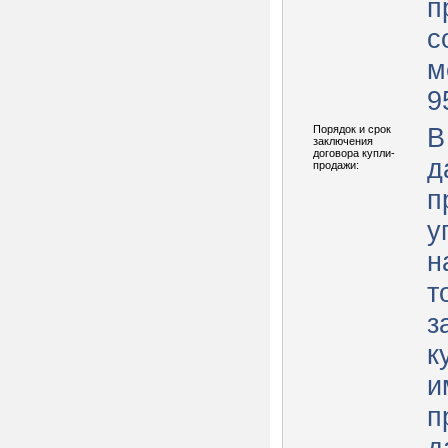
п
с
м
9
Порядок и срок
В
заключения
договора купли-
д
продажи:
п
у
н
т
з
к
и
п