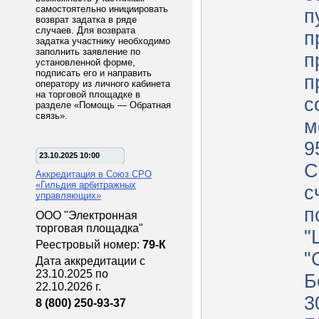
самостоятельно инициировать
п
возврат задатка в ряде
случаев. Для возврата
п
задатка участнику необходимо
заполнить заявление по
п
установленной форме,
подписать его и направить
п
оператору из личного кабинета
на торговой площадке в
с
разделе «Помощь — Обратная
связь».
м
9
23.10.2025 10:00
С
Аккредитация в Союз СРО
«Гильдия арбитражных
с
управляющих»
п
ООО "Электронная
торговая площадка"
"
Реестровый номер:
79-К
"
Дата аккредитации с
23.10.2025 по
Б
22.10.2026 г.
3
8 (800) 250-93-37