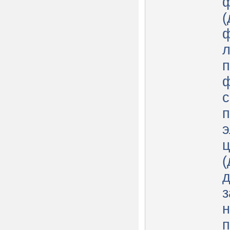
(
ф
л
п
ф
с
п
э
(
д
з
н
п