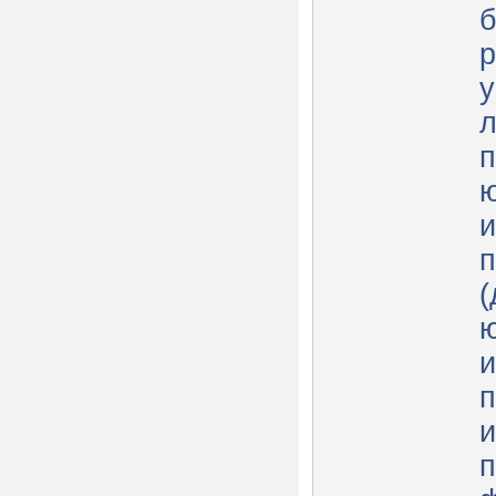
б
р
л
п
ю
и
п
(
ю
п
и