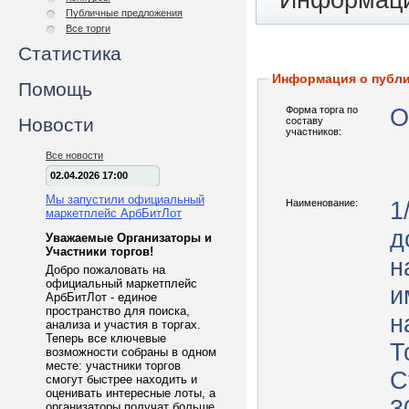
Информаци
Публичные предложения
Все торги
Статистика
Информация о публ
Помощь
Форма торга по
О
Новости
составу
участников:
Все новости
02.04.2026 17:00
Мы запустили официальный
Наименование:
1
маркетплейс АрбБитЛот
д
Уважаемые Организаторы и
Участники торгов!
н
Добро пожаловать на
официальный маркетплейс
и
АрбБитЛот - единое
пространство для поиска,
н
анализа и участия в торгах.
Теперь все ключевые
Т
возможности собраны в одном
месте: участники торгов
С
смогут быстрее находить и
оценивать интересные лоты, а
организаторы получат больше