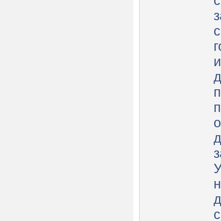
с
з
с
г
и
д
п
о
д
з
У
н
д
с