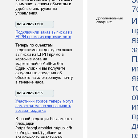
3
внимания к своим объектам и
7
удобные инструменты
управления.
Дополнительные
И
сведения:
02.04.2026 17:00
п
Подключили заказ выписки из
ЕГРН прямо из карточки лота
я
Теперь по объектам
з
недвижимости доступен заказ
выписки из ЕГРН прямо в
П
карточке лота на
маркетплейсе АрбБитЛот
и
Один клик - и вы получите
актуальные сведения об
я
объекте на электронную почту
в течение часа.
т
02.04.2026 16:55
о
Участники торгов теперь могут
и
самостоятельно запрашивать
возврат задатка
п
В новой редакции Регламента
площадки
д
(https://torgi.arbbitlot.ru/public/h
elp/reglament/) добавили
о
возможность участникам