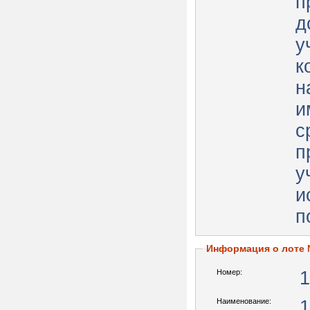
п
д
у
к
н
и
с
п
у
и
п
Информация о лоте
Номер:
1
Наименование:
1