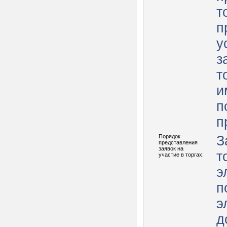
т
п
у
з
т
и
п
п
Порядок
З
представления
заявок на
т
участие в торгах:
э
п
э
д