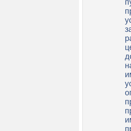
п
п
у
з
р
ц
д
н
и
у
о
п
п
и
п