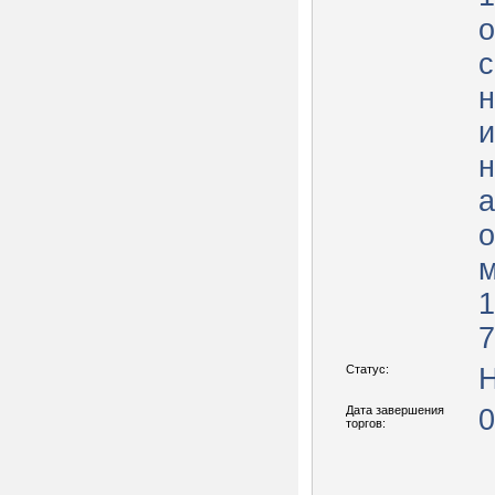
о
с
и
н
а
о
м
1
7
Статус:
Н
Дата завершения
0
торгов: