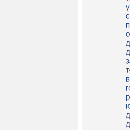
у
с
п
о
д
д
з
т
в
г
р
ю
д
д