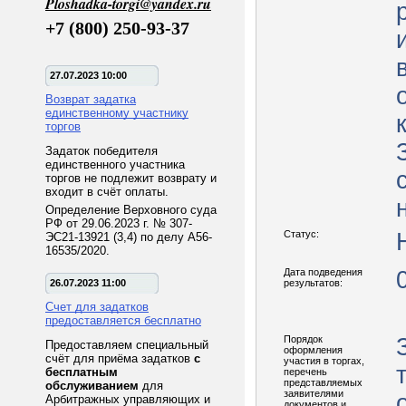
Ploshadka-torgi@yandex.ru
+7 (800) 250-93-37
27.07.2023 10:00
Возврат задатка
единственному участнику
торгов
Задаток победителя
единственного участника
торгов не подлежит возврату и
входит в счёт оплаты.
Определение Верховного суда
РФ от 29.06.2023 г. № 307-
Статус:
ЭС21-13921 (3,4) по делу А56-
16535/2020.
Дата подведения
26.07.2023 11:00
результатов:
Счет для задатков
предоставляется бесплатно
Порядок
Предоставляем специальный
оформления
счёт для приёма задатков
с
участия в торгах,
бесплатным
перечень
представляемых
обслуживанием
для
заявителями
Арбитражных управляющих и
документов и