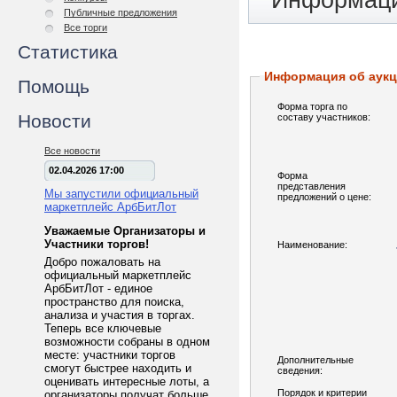
Информаци
Публичные предложения
Все торги
Статистика
Информация об аук
Помощь
Форма торга по
Новости
составу участников:
Все новости
02.04.2026 17:00
Форма
представления
Мы запустили официальный
предложений о цене:
маркетплейс АрбБитЛот
Уважаемые Организаторы и
Участники торгов!
Наименование:
Добро пожаловать на
официальный маркетплейс
АрбБитЛот - единое
пространство для поиска,
анализа и участия в торгах.
Теперь все ключевые
возможности собраны в одном
месте: участники торгов
Дополнительные
смогут быстрее находить и
сведения:
оценивать интересные лоты, а
Порядок и критерии
организаторы получат больше