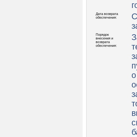
г
Дата возврата
С
обеспечения:
з
Порядок
З
внесения и
возврата
т
обеспечения:
з
п
о
о
з
т
в
с
б