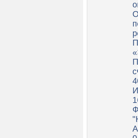
о
О
п
р
П
«
П
с
4
И
1
"
А