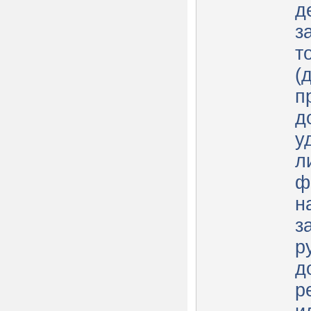
д
з
т
(
п
д
у
л
ф
н
з
р
д
р