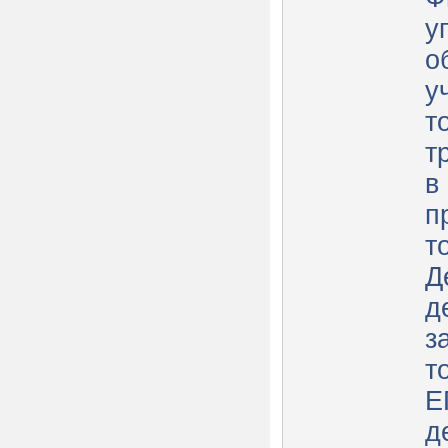
у
о
у
т
т
в
п
т
Д
д
з
т
Е
д