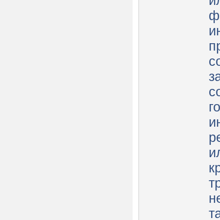
и
ф
и
п
с
з
с
г
и
р
и
к
т
н
т