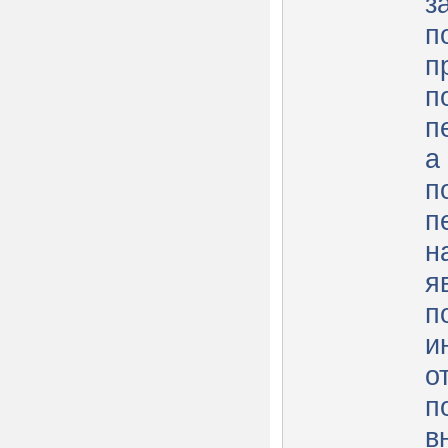
з
п
п
п
п
а
п
п
н
я
п
и
о
п
в