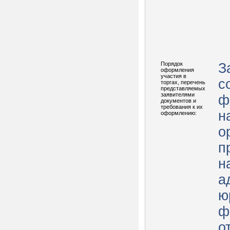
Порядок
З
оформления
участия в
с
торгах, перечень
представляемых
заявителями
ф
документов и
требования к их
н
оформлению:
о
п
н
а
ю
ф
о