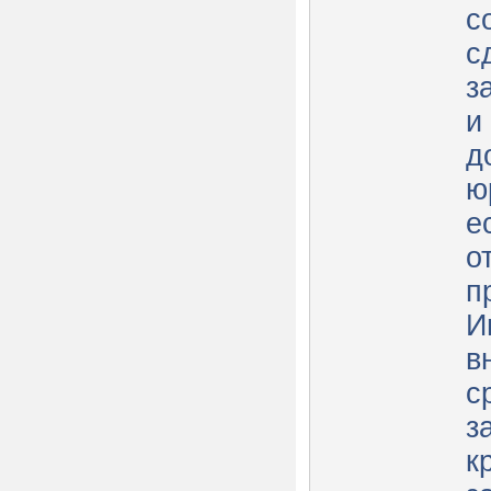
с
с
з
и
д
ю
е
о
п
И
в
с
з
к