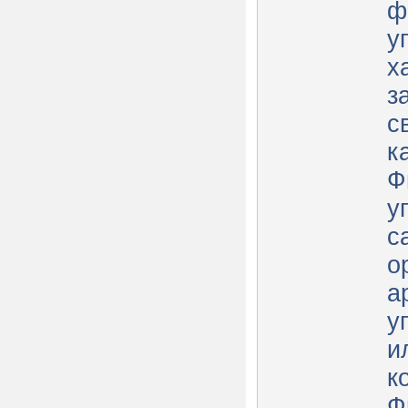
ф
у
х
з
с
к
Ф
у
с
о
а
у
и
к
Ф