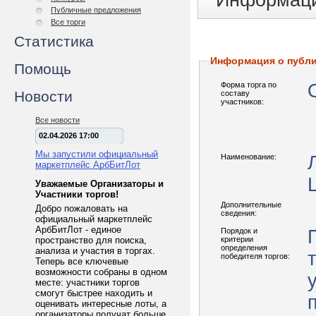
Информаци
Публичные предложения
Все торги
Статистика
Информация о публ
Помощь
Форма торга по
Новости
составу
участников:
Все новости
02.04.2026 17:00
Мы запустили официальный
Наименование:
маркетплейс АрбБитЛот
Уважаемые Организаторы и
Участники торгов!
Дополнительные
Добро пожаловать на
сведения:
официальный маркетплейс
АрбБитЛот - единое
Порядок и
пространство для поиска,
критерии
определения
анализа и участия в торгах.
победителя торгов:
Теперь все ключевые
возможности собраны в одном
месте: участники торгов
смогут быстрее находить и
оценивать интересные лоты, а
организаторы получат больше