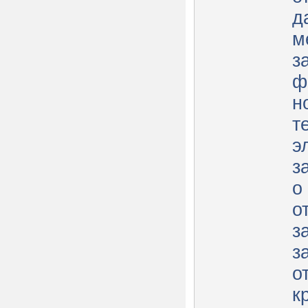
д
м
з
ф
н
т
э
з
о
о
з
з
о
к