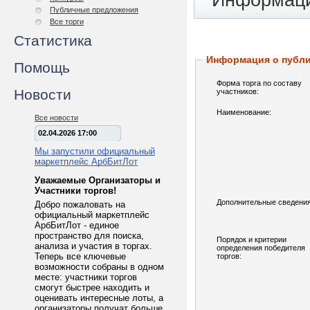
Информаци
Публичные предложения
Все торги
Статистика
Информация о публ
Помощь
Форма торга по составу
Новости
участников:
Наименование:
Все новости
02.04.2026 17:00
Мы запустили официальный
маркетплейс АрбБитЛот
Уважаемые Организаторы и
Участники торгов!
Дополнительные сведения
Добро пожаловать на
официальный маркетплейс
АрбБитЛот - единое
пространство для поиска,
Порядок и критерии
анализа и участия в торгах.
определения победителя
Теперь все ключевые
торгов:
возможности собраны в одном
месте: участники торгов
смогут быстрее находить и
оценивать интересные лоты, а
организаторы получат больше