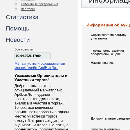
Информаци
Публичные предложения
Все торги
Статистика
Информация об аук
Помощь
Форма торга по составу
Новости
участников:
Все новости
Форма представления
предложений о цене:
02.04.2026 17:00
Наименование:
Мы запустили официальный
маркетплейс АрбБитЛот
Уважаемые Организаторы и
Участники торгов!
Добро пожаловать на
официальный маркетплейс
АрбБитЛот - единое
пространство для поиска,
анализа и участия в торгах.
Теперь все ключевые
возможности собраны в одном
месте: участники торгов
Дополнительные сведения
смогут быстрее находить и
оценивать интересные лоты, а
организаторы получат больше
Порядок и критерии