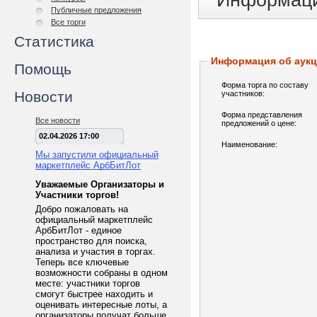
Информаци
Публичные предложения
Все торги
Статистика
Информация об аук
Помощь
Форма торга по составу
Новости
участников:
Форма представления
Все новости
предложений о цене:
02.04.2026 17:00
Наименование:
Мы запустили официальный
маркетплейс АрбБитЛот
Уважаемые Организаторы и
Участники торгов!
Добро пожаловать на
официальный маркетплейс
АрбБитЛот - единое
пространство для поиска,
анализа и участия в торгах.
Теперь все ключевые
возможности собраны в одном
месте: участники торгов
смогут быстрее находить и
оценивать интересные лоты, а
организаторы получат больше