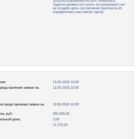
30101810150040000763 КПП 544543001
Задаток должен поступить на указанный счет
не позднее даты составления протокола об
определении участников торгов.
ния:
19.06.2026 10:00
представления заявок на
12.05.2026 10:00
ия представления заявок на
18.06.2026 10:00
а, руб.:
382 500,00
чальной цены:
3,00
11 475,00