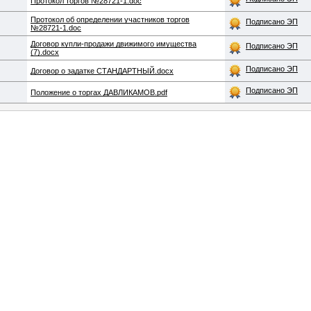
Протокол торгов №28721-1.doc
Протокол об определении участников торгов
Подписано ЭП
№28721-1.doc
Договор купли-продажи движимого имущества
Подписано ЭП
(7).docx
Подписано ЭП
Договор о задатке СТАНДАРТНЫЙ.docx
Подписано ЭП
Положение о торгах ДАВЛИКАМОВ.pdf