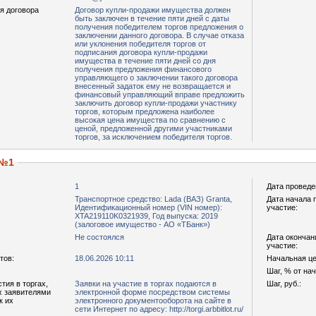
я договора
Договор купли-продажи имущества должен
быть заключен в течение пяти дней с даты
получения победителем торгов предложения о
заключении данного договора. В случае отказа
или уклонения победителя торгов от
подписания договора купли-продажи
имущества в течение пяти дней со дня
получения предложения финансового
управляющего о заключении такого договора
внесенный задаток ему не возвращается и
финансовый управляющий вправе предложить
заключить договор купли-продажи участнику
торгов, которым предложена наиболее
высокая цена имущества по сравнению с
ценой, предложенной другими участниками
торгов, за исключением победителя торгов.
 №1
1
Дата проведе
Транспортное средство: Lada (ВАЗ) Granta,
Дата начала 
Идентификационный номер (VIN номер):
участие:
XTA219110K0321939, Год выпуска: 2019
(залоговое имущество - АО «ТБанк»)
Не состоялся
Дата окончан
участие:
тов:
18.06.2026 10:11
Начальная цен
Шаг, % от на
тия в торгах,
Заявки на участие в торгах подаются в
Шаг, руб.:
х заявителями
электронной форме посредством системы
к их
электронного документооборота на сайте в
сети Интернет по адресу: http://torgi.arbbitlot.ru/