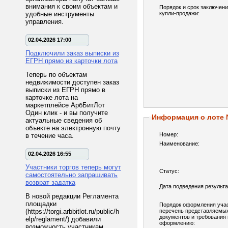
внимания к своим объектам и
Порядок и срок заключени
удобные инструменты
купли-продажи:
управления.
02.04.2026 17:00
Подключили заказ выписки из
ЕГРН прямо из карточки лота
Теперь по объектам
недвижимости доступен заказ
выписки из ЕГРН прямо в
карточке лота на
маркетплейсе АрбБитЛот
Один клик - и вы получите
Информация о лоте
актуальные сведения об
объекте на электронную почту
Номер:
в течение часа.
Наименование:
02.04.2026 16:55
Участники торгов теперь могут
Статус:
самостоятельно запрашивать
возврат задатка
Дата подведения результа
В новой редакции Регламента
площадки
Порядок оформления учас
(https://torgi.arbbitlot.ru/public/h
перечень представляемы
документов и требования 
elp/reglament/) добавили
оформлению:
возможность участникам