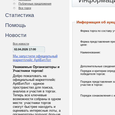
Информаци
Публичные предложения
Все торги
Статистика
Информация об аук
Помощь
Форма торга по составу у
Новости
Форма представления пре
Все новости
цене:
02.04.2026 17:00
Наименование:
Мы запустили официальный
маркетплейс АрбБитЛот
Дополнительные сведения
Уважаемые Организаторы и
Участники торгов!
Порядок и критерии опре
победителя торгов:
Добро пожаловать на
официальный маркетплейс
Порядок представления з
АрбБитЛот - единое
участие в торгах:
пространство для поиска,
анализа и участия в торгах.
Теперь все ключевые
Порядок ознакомления с 
возможности собраны в одном
месте: участники торгов
смогут быстрее находить и
оценивать интересные лоты, а
организаторы получат больше