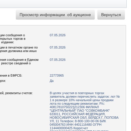
ции сообщения о
07.05.2026
ткрытых торгов в
 издании:
ции в печатном органе по
07.05.2026
ения должника или иных
ения сообщения в Едином
07.05.2026
реестре сведений о
ения в ЕФРСБ:
22773965
рги:
Да
ей, реквизиты счетов:
В целях участия в повторных торгах
заявитель должен перечислить задаток: лот №
1 в размере 10% начальной цены продажи
лота по следующим реквизитам: Р/с:
40817810750223212306 ФИЛИАЛ
"ЦЕНТРАЛЬНЫЙ" ПАО "СОВКОМБАНК"
633011, РОССИЙСКАЯ ФЕДЕРАЦИЯ,
НОВОСИБИРСКАЯ ОБЛ, БЕРДСК Г, ПОПОВА
УЛ, 11 Телефон: 8-800-100-00-06 БИК
045004763 ИНН 4401116480 ОГРН
1144400000425 Корр/счет