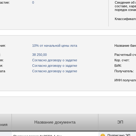
астие:
0
Сведения об 
составе, хар
порядок озна
Классификат
ния:
10% от начальной цены лота
Название бан
:
38 250,00
Расчетный сч
ия:
Согласно договору о задатке
Кор. счет:
я:
Согласно договору о задатке
БИК:
рата
Согласно договору о задатке
Получатель:
ИНН получат
Название документа
ЭП
ения
Подписано ЭП