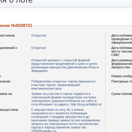
я о лоте
ционе №0028721
частников:
Открытая
Дата публика
проведении о
официальном
дложений о
Открытая
Дата публика
месту нахожд
СМИ:
Открытый аукцион с открытой формой
Дата размещ
представления предложений о цене в целях
федеральном 
реализации имущества Давликамова Юнуса
банкротстве:
Фаридович
:
Номер сообщ
деления
Победителем открытых торгов признается
Повторные то
участник торгов, предложивший
максимальную цену
аявок на
Заявки на участие в торгах подаются в
Сроки платеж
электронной форме посредством системы
электронного документооборота на сайте в
сети Интернет по адресу: http://torgi.arbbitlot.ru/
имуществом:
С имуществом по лоту № 1 можно
ознакомиться с момента публикации
сообщения о продаже имущества и до
окончания приема заявок путем направления
запроса на электронную почту организатора
торгов в период принятия заявок ola-
2304@yandex.ru.