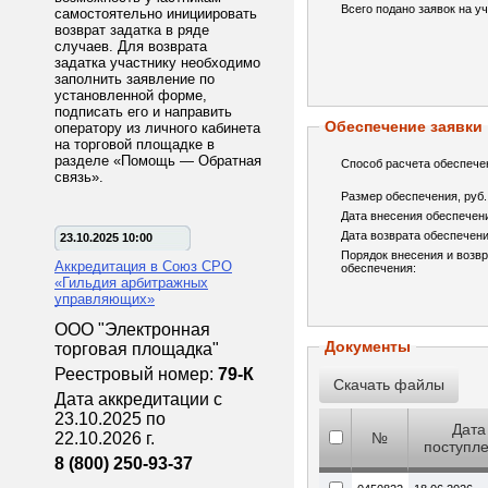
Всего подано заявок на уч
самостоятельно инициировать
возврат задатка в ряде
случаев. Для возврата
задатка участнику необходимо
заполнить заявление по
установленной форме,
подписать его и направить
Обеспечение заявки
оператору из личного кабинета
на торговой площадке в
разделе «Помощь — Обратная
Способ расчета обеспече
связь».
Размер обеспечения, руб.
Дата внесения обеспечен
Дата возврата обеспечени
23.10.2025 10:00
Порядок внесения и возв
Аккредитация в Союз СРО
обеспечения:
«Гильдия арбитражных
управляющих»
ООО "Электронная
Документы
торговая площадка"
Реестровый номер:
79-К
Дата аккредитации с
23.10.2025 по
Дата
22.10.2026 г.
№
поступл
8 (800) 250-93-37