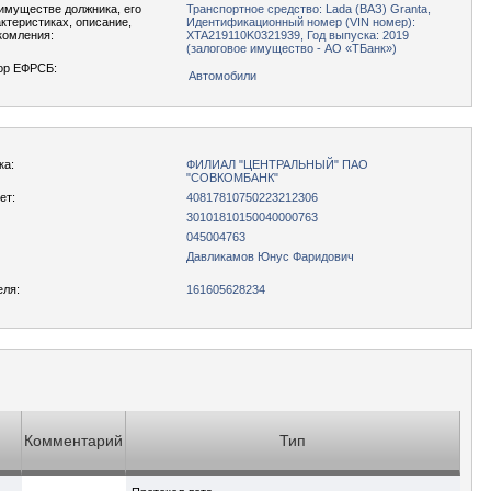
имуществе должника, его
Транспортное средство: Lada (ВАЗ) Granta,
актеристиках, описание,
Идентификационный номер (VIN номер):
комления:
XTA219110K0321939, Год выпуска: 2019
(залоговое имущество - АО «ТБанк»)
ор ЕФРСБ:
Автомобили
ка:
ФИЛИАЛ "ЦЕНТРАЛЬНЫЙ" ПАО
"СОВКОМБАНК"
ет:
40817810750223212306
30101810150040000763
045004763
Давликамов Юнус Фаридович
еля:
161605628234
Комментарий
Тип