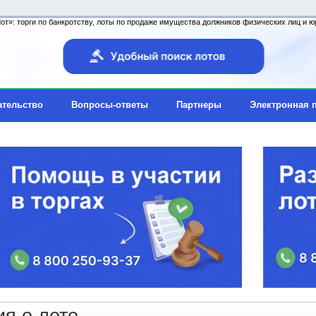
т»: торги по банкротству, лоты по продаже имущества должников физических лиц и юр
ательство
Вопросы-ответы
Партнеры
Электронная 