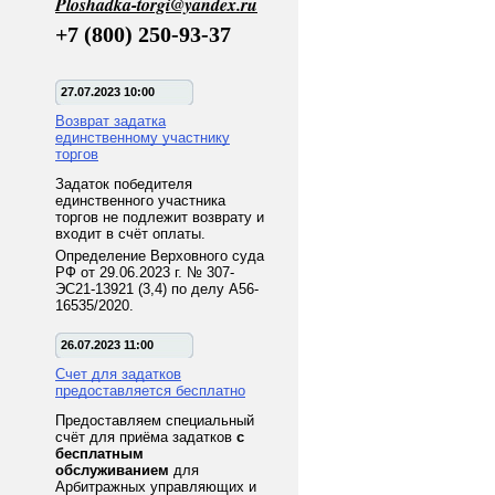
Ploshadka-torgi@yandex.ru
+7 (800) 250-93-37
27.07.2023 10:00
Возврат задатка
единственному участнику
торгов
Задаток победителя
единственного участника
торгов не подлежит возврату и
входит в счёт оплаты.
Определение Верховного суда
РФ от 29.06.2023 г. № 307-
ЭС21-13921 (3,4) по делу А56-
16535/2020.
26.07.2023 11:00
Счет для задатков
предоставляется бесплатно
Предоставляем специальный
счёт для приёма задатков
с
бесплатным
обслуживанием
для
Арбитражных управляющих и