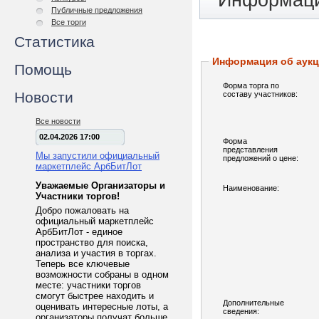
Информаци
Публичные предложения
Все торги
Статистика
Информация об аук
Помощь
Форма торга по
Новости
составу участников:
Все новости
02.04.2026 17:00
Форма
представления
Мы запустили официальный
предложений о цене:
маркетплейс АрбБитЛот
Уважаемые Организаторы и
Наименование:
Участники торгов!
Добро пожаловать на
официальный маркетплейс
АрбБитЛот - единое
пространство для поиска,
анализа и участия в торгах.
Теперь все ключевые
возможности собраны в одном
месте: участники торгов
смогут быстрее находить и
Дополнительные
оценивать интересные лоты, а
сведения:
организаторы получат больше