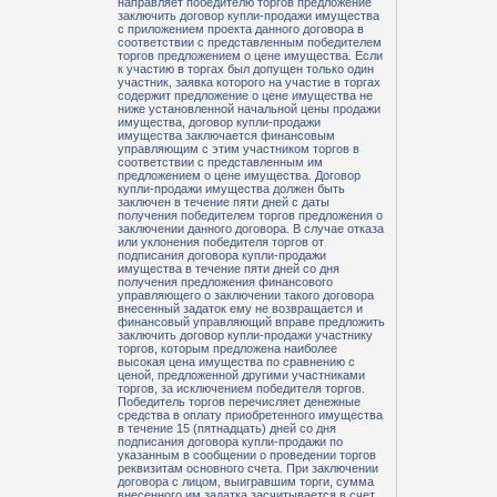
направляет победителю торгов предложение
заключить договор купли-продажи имущества
с приложением проекта данного договора в
соответствии с представленным победителем
торгов предложением о цене имущества. Если
к участию в торгах был допущен только один
участник, заявка которого на участие в торгах
содержит предложение о цене имущества не
ниже установленной начальной цены продажи
имущества, договор купли-продажи
имущества заключается финансовым
управляющим с этим участником торгов в
соответствии с представленным им
предложением о цене имущества. Договор
купли-продажи имущества должен быть
заключен в течение пяти дней с даты
получения победителем торгов предложения о
заключении данного договора. В случае отказа
или уклонения победителя торгов от
подписания договора купли-продажи
имущества в течение пяти дней со дня
получения предложения финансового
управляющего о заключении такого договора
внесенный задаток ему не возвращается и
финансовый управляющий вправе предложить
заключить договор купли-продажи участнику
торгов, которым предложена наиболее
высокая цена имущества по сравнению с
ценой, предложенной другими участниками
торгов, за исключением победителя торгов.
Победитель торгов перечисляет денежные
средства в оплату приобретенного имущества
в течение 15 (пятнадцать) дней со дня
подписания договора купли-продажи по
указанным в сообщении о проведении торгов
реквизитам основного счета. При заключении
договора с лицом, выигравшим торги, сумма
внесенного им задатка засчитывается в счет