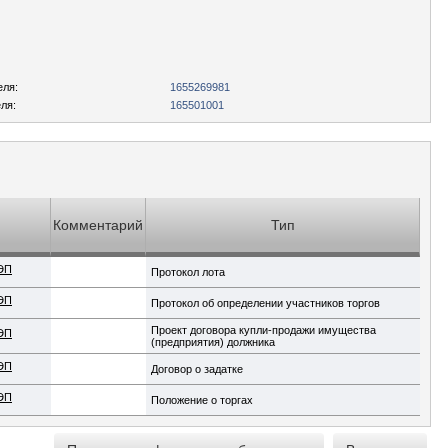
еля:
1655269981
ля:
165501001
Комментарий
Тип
ЭП
Протокол лота
ЭП
Протокол об определении участников торгов
Проект договора купли-продажи имущества
ЭП
(предприятия) должника
ЭП
Договор о задатке
ЭП
Положение о торгах