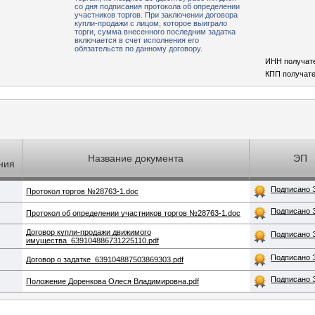
со дня подписания протокола об определении
участников торгов. При заключении договора
купли-продажи с лицом, которое выиграло
торги, сумма внесенного последним задатка
включается в счет исполнения его
обязательств по данному договору.
ИНН получат
КПП получате
Название документа
ЭП
ния
Подписано 
Протокол торгов №28763-1.doc
Подписано 
Протокол об определении участников торгов №28763-1.doc
Договор купли-продажи движимого
Подписано 
имущества_639104886731225110.​pdf
Подписано 
Договор о задатке_639104887503869303.pdf
Подписано 
Положение Доренкова Олеся Владимировна.pdf