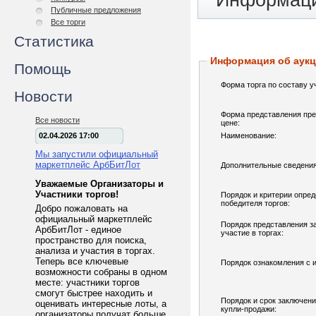
Информаци
Публичные предложения
Все торги
Статистика
Информация об аук
Помощь
Форма торга по составу у
Новости
Форма представления пре
Все новости
цене:
02.04.2026 17:00
Наименование:
Мы запустили официальный
маркетплейс АрбБитЛот
Дополнительные сведения
Уважаемые Организаторы и
Участники торгов!
Порядок и критерии опре
победителя торгов:
Добро пожаловать на
официальный маркетплейс
Порядок представления з
АрбБитЛот - единое
участие в торгах:
пространство для поиска,
анализа и участия в торгах.
Теперь все ключевые
Порядок ознакомления с 
возможности собраны в одном
месте: участники торгов
смогут быстрее находить и
Порядок и срок заключени
оценивать интересные лоты, а
купли-продажи:
организаторы получат больше