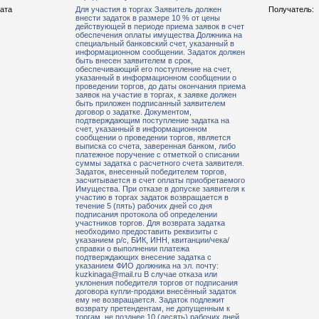
рата
Для участия в торгах Заявитель должен
Получатель:
внести задаток в размере 10 % от цены
действующей в периоде приема заявок в счет
обеспечения оплаты имущества Должника на
специальный банковский счет, указанный в
информационном сообщении. Задаток должен
быть внесен заявителем в срок,
обеспечивающий его поступление на счет,
указанный в информационном сообщении о
проведении торгов, до даты окончания приема
заявок на участие в торгах, к заявке должен
быть приложен подписанный заявителем
договор о задатке. Документом,
подтверждающим поступление задатка на
счет, указанный в информационном
сообщении о проведении торгов, является
выписка со счета, заверенная банком, либо
платежное поручение с отметкой о списании
суммы задатка с расчетного счета заявителя.
Задаток, внесенный победителем торгов,
засчитывается в счет оплаты приобретаемого
Имущества. При отказе в допуске заявителя к
участию в торгах задаток возвращается в
течение 5 (пять) рабочих дней со дня
подписания протокола об определении
участников торгов. Для возврата задатка
необходимо предоставить реквизиты с
указанием р/с, БИК, ИНН, квитанции/чека/
справки о выполнении платежа
подтверждающих внесение задатка с
указанием ФИО должника на эл. почту:
kuzkinaga@mail.ru В случае отказа или
уклонения победителя торгов от подписания
договора купли-продажи внесённый задаток
ему не возвращается. Задаток подлежит
возврату претендентам, не допущенным к
торгам, не позднее 10 (десять) рабочих дней