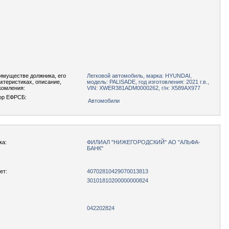
имуществе должника, его
Легковой автомобиль, марка: HYUNDAI,
актеристиках, описание,
модель: PALISADE, год изготовления: 2021 г.в.,
комления:
VIN: XWER381ADM0000262, г/н: Х589АХ977
ор ЕФРСБ:
Автомобили
ка:
ФИЛИАЛ "НИЖЕГОРОДСКИЙ" АО "АЛЬФА-
БАНК"
ет:
40702810429070013813
30101810200000000824
042202824