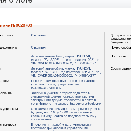
я о лоте
ционе №0028763
частников:
Открытая
Дата размещ
федеральном 
банкротстве:
дложений о
Открытая
Номер сообщ
Легковой автомобиль, марка: HYUNDAI,
Повторные то
модель: PALISADE, год изготовления: 2021 г.в.,
VIN: XWER381ADM0000262, г/н: Х589АХ977
:
Легковой автомобиль, марка: HYUNDAI,
Сроки платеж
модель: PALISADE, год изготовления: 2021 г.в.,
VIN: XWER381ADM0000262, г/н: Х589АХ977
деления
Победителем открытых торгов признается
участник торгов, предложивший
максимальную цену
аявок на
Заявки на участие в торгах подаются в
электронной форме посредством системы
электронного документооборота на сайте в
сети Интернет по адресу: http://torgi.arbbitlot.ru/
имуществом:
Ознакомление с имуществом производится в
будние дни с 10 до 17.00 часов по метсу
хранения имущества по предварительному
согласованию
я договора
В течение пяти дней с даты утверждения
протокола финансовый управляющий