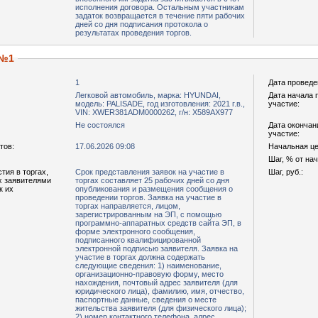
исполнения договора. Остальным участникам
задаток возвращается в течение пяти рабочих
дней со дня подписания протокола о
результатах проведения торгов.
 №1
1
Дата проведе
Легковой автомобиль, марка: HYUNDAI,
Дата начала 
модель: PALISADE, год изготовления: 2021 г.в.,
участие:
VIN: XWER381ADM0000262, г/н: Х589АХ977
Не состоялся
Дата окончан
участие:
тов:
17.06.2026 09:08
Начальная цен
Шаг, % от на
тия в торгах,
Срок представления заявок на участие в
Шаг, руб.:
х заявителями
торгах составляет 25 рабочих дней со дня
к их
опубликования и размещения сообщения о
проведении торгов. Заявка на участие в
торгах направляется, лицом,
зарегистрированным на ЭП, с помощью
программно-аппаратных средств сайта ЭП, в
форме электронного сообщения,
подписанного квалифицированной
электронной подписью заявителя. Заявка на
участие в торгах должна содержать
следующие сведения: 1) наименование,
организационно-правовую форму, место
нахождения, почтовый адрес заявителя (для
юридического лица), фамилию, имя, отчество,
паспортные данные, сведения о месте
жительства заявителя (для физического лица);
2) номер контактного телефона, адрес