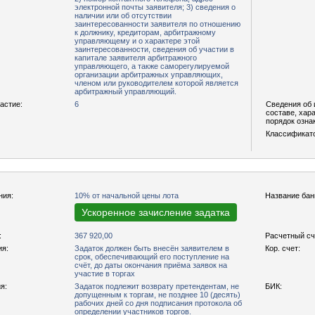
электронной почты заявителя; 3) сведения о
наличии или об отсутствии
заинтересованности заявителя по отношению
к должнику, кредиторам, арбитражному
управляющему и о характере этой
заинтересованности, сведения об участии в
капитале заявителя арбитражного
управляющего, а также саморегулируемой
организации арбитражных управляющих,
членом или руководителем которой является
арбитражный управляющий.
астие:
6
Сведения об 
составе, хар
порядок озна
Классификат
ния:
10% от начальной цены лота
Название бан
Ускоренное зачисление задатка
:
367 920,00
Расчетный сч
ия:
Задаток должен быть внесён заявителем в
Кор. счет:
срок, обеспечивающий его поступление на
счёт, до даты окончания приёма заявок на
участие в торгах
я:
Задаток подлежит возврату претендентам, не
БИК:
допущенным к торгам, не позднее 10 (десять)
рабочих дней со дня подписания протокола об
определении участников торгов.