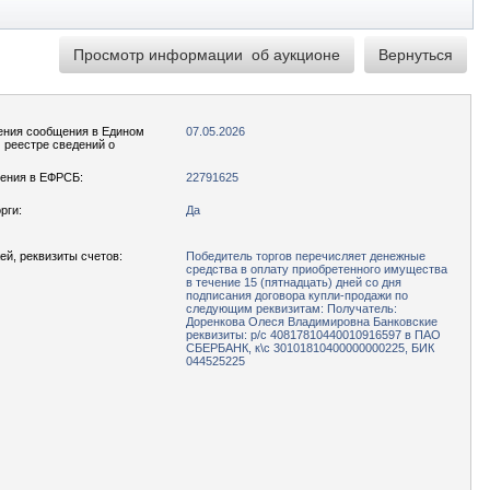
ения сообщения в Едином
07.05.2026
реестре сведений о
ения в ЕФРСБ:
22791625
рги:
Да
ей, реквизиты счетов:
Победитель торгов перечисляет денежные
средства в оплату приобретенного имущества
в течение 15 (пятнадцать) дней со дня
подписания договора купли-продажи по
следующим реквизитам: Получатель:
Доренкова Олеся Владимировна Банковские
реквизиты: р/с 40817810440010916597 в ПАО
СБЕРБАНК, к\с 30101810400000000225, БИК
044525225