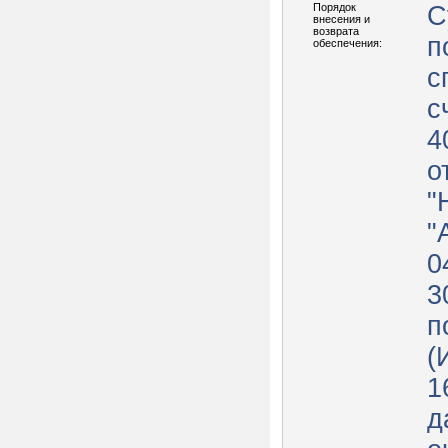
Порядок
С
внесения и
возврата
п
обеспечения:
с
с
4
о
"
"
0
3
п
(
1
д