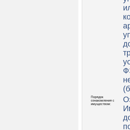
и
к
а
у
д
т
у
Ф
н
(
Порядок
О
ознакомления с
имуществом:
И
д
п