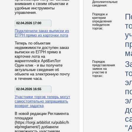
Дополнительные
внимания к своим объектам и
сведения:
удобные инструменты
управления.
Порядок и
П
критерии
определения
02.04.2026 17:00
т
победителя
торгов:
Подключили заказ выписки из
у
ЕГРН прямо из карточки лота
п
Теперь по объектам
недвижимости доступен заказ
м
выписки из ЕГРН прямо в
карточке лота на
маркетплейсе АрбБитЛот
Порядок
З
Один клик - и вы получите
представления
заявок на
актуальные сведения об
т
участие в
объекте на электронную почту
торгах:
в течение часа.
э
02.04.2026 16:55
п
Участники торгов теперь могут
э
самостоятельно запрашивать
возврат задатка
д
В новой редакции Регламента
с
площадки
(https://torgi.arbbitlot.ru/public/h
"
elp/reglament/) добавили
возможность участникам