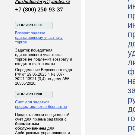
Ploshadka-torgi@yandex.ru
и
+7 (800) 250-93-37
п
и
27.07.2023 10:00
п
Возврат задатка
единственному участнику
д
торгов
Задаток победителя
у
единственного участника
торгов не подлежит возврату и
л
входит в счёт оплаты.
ф
Определение Верховного суда
РФ от 29.06.2023 г. № 307-
ЭС21-13921 (3,4) по делу А56-
н
16535/2020.
з
26.07.2023 11:00
р
Счет для задатков
предоставляется бесплатно
д
Предоставляем специальный
г
счёт для приёма задатков
с
бесплатным
р
обслуживанием
для
Арбитражных управляющих и