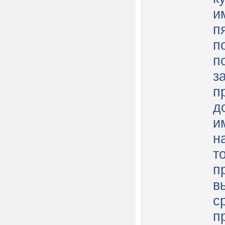
и
п
п
п
з
п
д
и
н
т
п
в
с
п