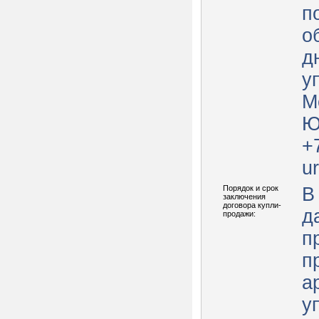
п
о
д
у
М
Ю
+
u
Порядок и срок
В
заключения
договора купли-
д
продажи:
п
п
а
у