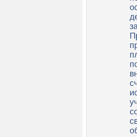
о
д
з
П
п
п
п
в
с
и
у
с
с
о