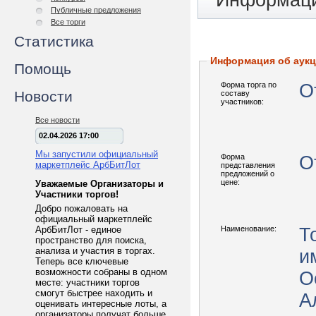
Информаци
Публичные предложения
Все торги
Статистика
Информация об аук
Помощь
Форма торга по
О
Новости
составу
участников:
Все новости
02.04.2026 17:00
Мы запустили официальный
Форма
О
маркетплейс АрбБитЛот
представления
предложений о
цене:
Уважаемые Организаторы и
Участники торгов!
Добро пожаловать на
официальный маркетплейс
АрбБитЛот - единое
Наименование:
Т
пространство для поиска,
анализа и участия в торгах.
и
Теперь все ключевые
возможности собраны в одном
О
месте: участники торгов
смогут быстрее находить и
А
оценивать интересные лоты, а
организаторы получат больше