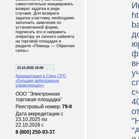
И
самостоятельно инициировать
возврат задатка в ряде
ht
случаев. Для возврата
задатка участнику необходимо
заполнить заявление по
b
установленной форме,
подписать его и направить
д
оператору из личного кабинета
на торговой площадке в
ю
разделе «Помощь — Обратная
связь».
ф
в
23.10.2025 10:00
у
Аккредитация в Союз СРО
с
«Гильдия арбитражных
управляющих»
с
ООО "Электронная
торговая площадка"
4
Реестровый номер:
79-К
о
Дата аккредитации с
"
23.10.2025 по
22.10.2026 г.
"
8 (800) 250-93-37