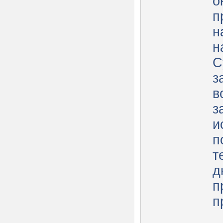
о
п
н
н
С
з
в
з
и
п
т
д
п
п