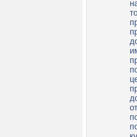
н
т
п
п
д
и
п
п
ц
п
д
о
п
п
к