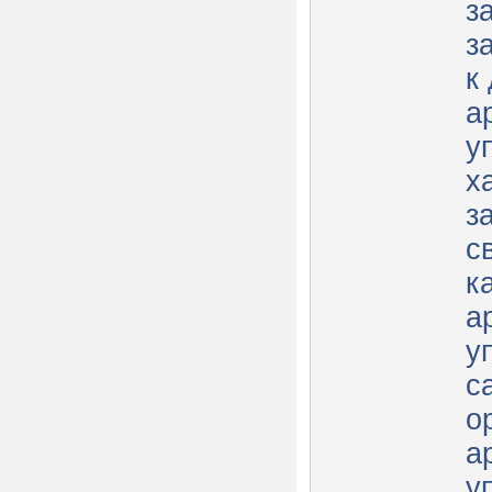
з
з
к
а
у
х
з
с
к
а
у
с
о
а
у