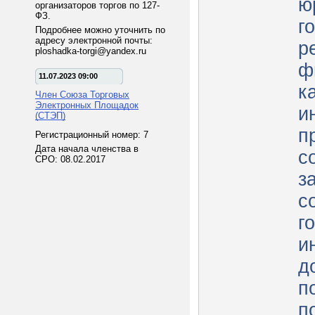
ю
организаторов торгов по 127-
ФЗ.
г
Подробнее можно уточнить по
адресу электронной почты:
р
ploshadka-torgi@yandex.ru
ф
11.07.2023 09:00
к
Член Союза Торговых
Электронных Площадок
и
(СТЭП)
п
Регистрационный номер: 7
Дата начала членства в
с
СРО: 08.02.2017
з
с
г
и
д
п
п