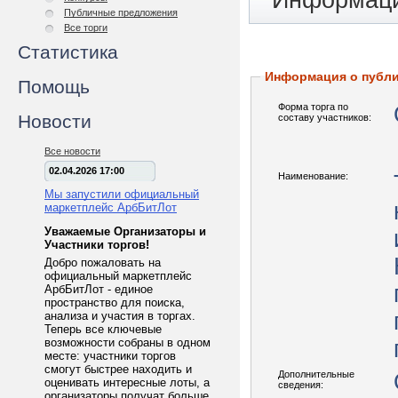
Информаци
Публичные предложения
Все торги
Статистика
Информация о публ
Помощь
Форма торга по
Новости
составу участников:
Все новости
02.04.2026 17:00
Наименование:
Мы запустили официальный
маркетплейс АрбБитЛот
Уважаемые Организаторы и
Участники торгов!
Добро пожаловать на
официальный маркетплейс
АрбБитЛот - единое
пространство для поиска,
анализа и участия в торгах.
Теперь все ключевые
возможности собраны в одном
месте: участники торгов
смогут быстрее находить и
Дополнительные
оценивать интересные лоты, а
сведения:
организаторы получат больше